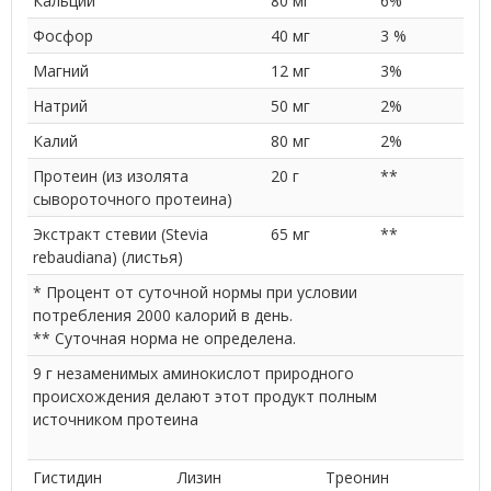
Кальций
80 мг
6%
Фосфор
40 мг
3 %
Магний
12 мг
3%
Натрий
50 мг
2%
Калий
80 мг
2%
Протеин (из изолята
20 г
**
сывороточного протеина)
Экстракт стевии (Stevia
65 мг
**
rebaudiana) (листья)
* Процент от суточной нормы при условии
потребления 2000 калорий в день.
** Суточная норма не определена.
9 г незаменимых аминокислот природного
происхождения делают этот продукт полным
источником протеина
Гистидин
Лизин
Треонин