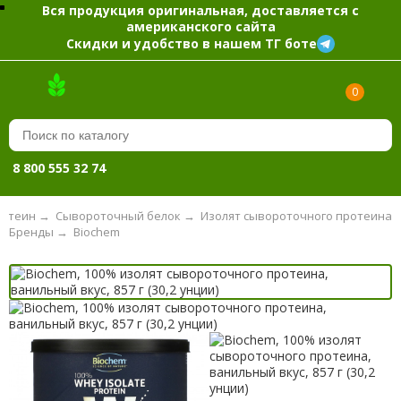
Вся продукция оригинальная, доставляется с
американского сайта
Скидки и удобство в нашем ТГ боте
0
8 800 555 32 74
отеин
→
Сывороточный белок
→
Изолят сывороточного протеина
Бренды
→
Biochem