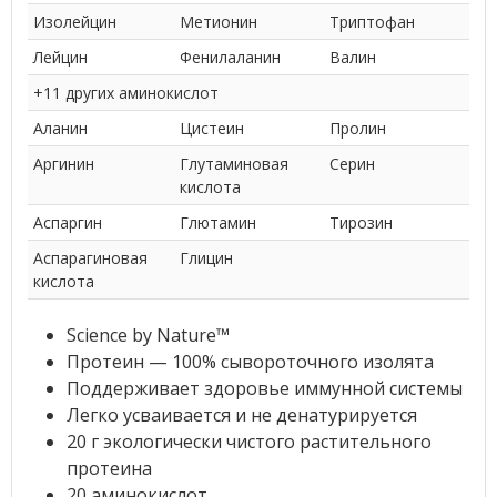
Изолейцин
Метионин
Триптофан
Лейцин
Фенилаланин
Валин
+11 других аминокислот
Аланин
Цистеин
Пролин
Аргинин
Глутаминовая
Серин
кислота
Аспаргин
Глютамин
Тирозин
Аспарагиновая
Глицин
кислота
Science by Nature™
Протеин — 100% сывороточного изолята
Поддерживает здоровье иммунной системы
Легко усваивается и не денатурируется
20 г экологически чистого растительного
протеина
20 аминокислот