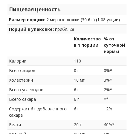
Пищевая ценность
Размер порции:
2 мерные ложки (30,6 г) (1,08 унции)
Порций в упаковке:
прибл. 28
Количество
% от
в 1 порции
суточной
нормы
Калории
110
Всего жиров
0 г
0%*
Холестерин
10 мг
3%*
Всего углеводов
6 г
2%*
Всего сахара
6 г
**
Содержит 6 г добавленного
6 г
12%
сахара
Белки
20 г
40%*