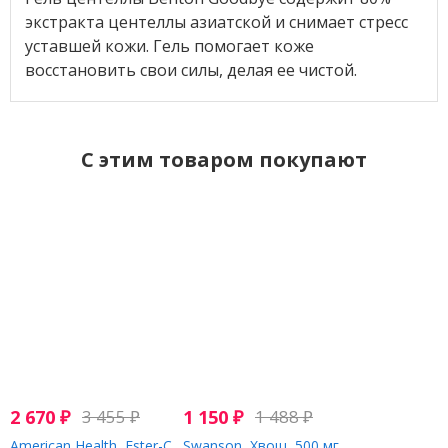
экстракта центеллы азиатской и снимает стресс
уставшей кожи. Гель помогает коже
восстановить свои силы, делая ее чистой.
C этим товаром покупают
2 670
₽
3 455
₽
1 150
₽
1 488
₽
American Health, Ester-C
Swanson, Хвощ, 500 мг,