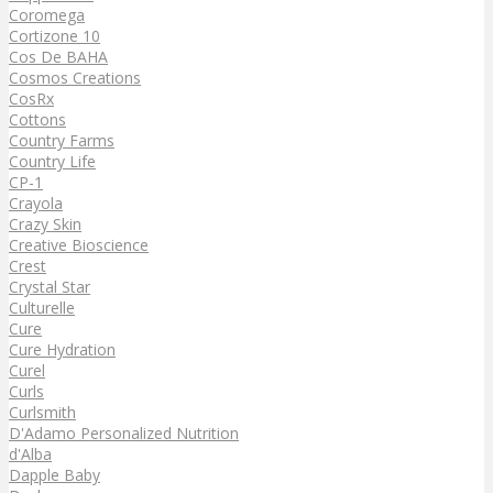
Coromega
Cortizone 10
Cos De BAHA
Cosmos Creations
CosRx
Cottons
Country Farms
Country Life
CP-1
Crayola
Crazy Skin
Creative Bioscience
Crest
Crystal Star
Culturelle
Cure
Cure Hydration
Curel
Curls
Curlsmith
D'Adamo Personalized Nutrition
d'Alba
Dapple Baby