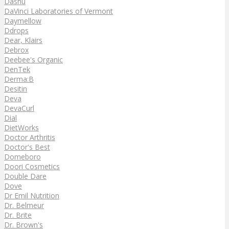
Dashu
DaVinci Laboratories of Vermont
Daymellow
Ddrops
Dear, Klairs
Debrox
Deebee's Organic
DenTek
Derma:B
Desitin
Deva
DevaCurl
Dial
DietWorks
Doctor Arthritis
Doctor's Best
Domeboro
Doori Cosmetics
Double Dare
Dove
Dr Emil Nutrition
Dr. Belmeur
Dr. Brite
Dr. Brown's