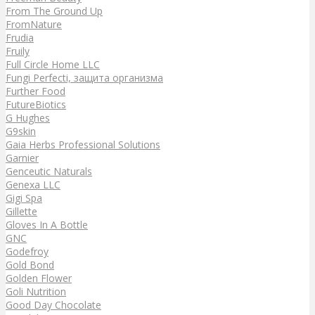
From The Ground Up
FromNature
Frudia
Fruily
Full Circle Home LLC
Fungi Perfecti, защита организма
Further Food
FutureBiotics
G Hughes
G9skin
Gaia Herbs Professional Solutions
Garnier
Genceutic Naturals
Genexa LLC
Gigi Spa
Gillette
Gloves In A Bottle
GNC
Godefroy
Gold Bond
Golden Flower
Goli Nutrition
Good Day Chocolate