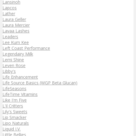
Lansinoh
Lapcos
Lather
Laura Geller
Laura Mercier
Lavaa Lashes
Leaders
Lee Kum Kee
Left Coast Performance
Legendairy Milk
Lemi Shine
Leven Rose
Libby's
Life Enhancement
Life Source Basics (WGP Beta Glucan)
LifeSeasons
LifeTime Vitamins
Like I'm Five
L'il Critters
Lily's Sweets
Lip Smacker
Lipo Naturals
Liquid I.V.
Little Bellies