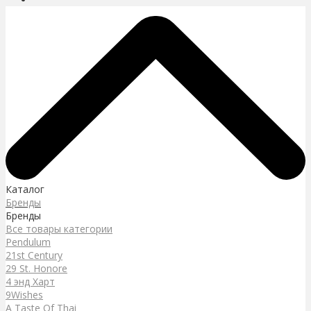
Каталог
Бренды
Бренды
Все товары категории
Pendulum
21st Century
29 St. Honore
4 энд Харт
9Wishes
A Taste Of Thai