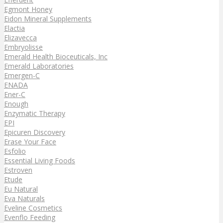
Egmont Honey
Eidon Mineral Supplements
Elactia
Elizavecca
Embryolisse
Emerald Health Bioceuticals, Inc
Emerald Laboratories
Emergen-C
ENADA
Ener-C
Enough
Enzymatic Therapy
EPI
Epicuren Discovery
Erase Your Face
Esfolio
Essential Living Foods
Estroven
Etude
Eu Natural
Eva Naturals
Eveline Cosmetics
Evenflo Feeding