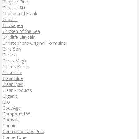
Chapter One
Chapter Six
Charlie and Frank
Chassis
Chickapea
Chicken of the Sea
Childlife Clinicals
Christopher's Original Formulas
Citra Solv
Citracal
Citrus Magic
Claires Korea
Clean Life
Clear Blue
Clear Eyes
Clear Products
Cliganic
Clio
CodeAge
Compound W
Comvita
Conair
Controlled Labs Pets
Coppertone