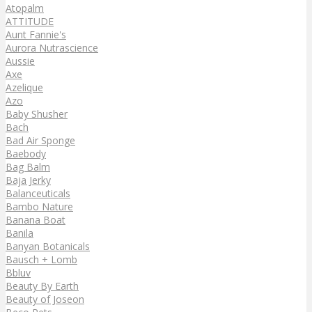
Atopalm
ATTITUDE
Aunt Fannie's
Aurora Nutrascience
Aussie
Axe
Azelique
Azo
Baby Shusher
Bach
Bad Air Sponge
Baebody
Bag Balm
Baja Jerky
Balanceuticals
Bambo Nature
Banana Boat
Banila
Banyan Botanicals
Bausch + Lomb
Bbluv
Beauty By Earth
Beauty of Joseon