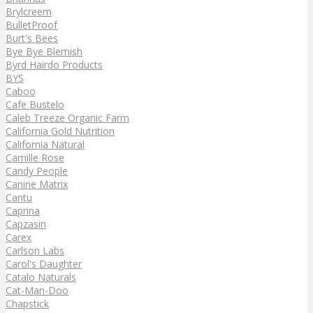
Brylcreem
BulletProof
Burt's Bees
Bye Bye Blemish
Byrd Hairdo Products
BYS
Caboo
Cafe Bustelo
Caleb Treeze Organic Farm
California Gold Nutrition
California Natural
Camille Rose
Candy People
Canine Matrix
Cantu
Caprina
Capzasin
Carex
Carlson Labs
Carol's Daughter
Catalo Naturals
Cat-Man-Doo
Chapstick