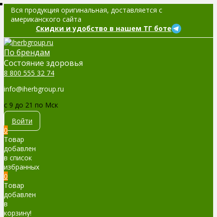
Вся продукция оригинальная, доставляется с
американского сайта
Скидки и удобство в нашем ТГ боте
По брендам
Cостояние здоровья
8 800 555 32 74
info@iherbgroup.ru
c 9 до 21 по Мск
Войти
0
Товар
добавлен
в список
избранных
0
Товар
добавлен
в
корзину!