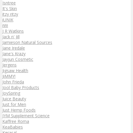
Isntree
It's Skin
itzy ritzy
iUNIK
iWi
J R Watkins
Jack n' Jill
Jamieson Natural Sources
Jane Iredale
Jane's Krazy
Jayjun Cosmetic
Jergens
Jigsaw Health
JiMMY!
John Frieda
Jool Baby Products
JoySpring
Juice Beauty
Just for Men
Just Hemp Foods
JYM Supplement Science
Kaffree Roma
KeaBabies
Kerasal