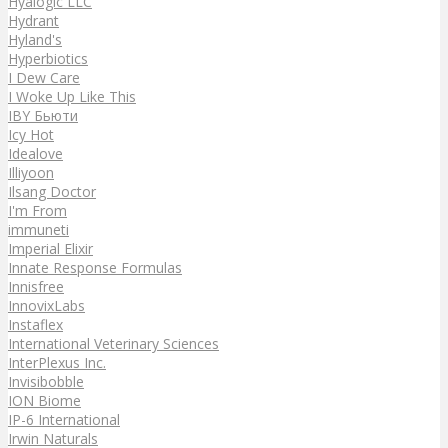
Hyalogic LLC
Hydrant
Hyland's
Hyperbiotics
I Dew Care
I Woke Up Like This
IBY Бьюти
Icy Hot
Idealove
Illiyoon
Ilsang Doctor
I'm From
immuneti
Imperial Elixir
Innate Response Formulas
Innisfree
InnovixLabs
Instaflex
International Veterinary Sciences
InterPlexus Inc.
Invisibobble
ION Biome
IP-6 International
Irwin Naturals