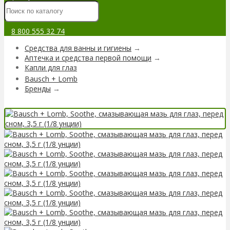
8 800 555 32 74
Средства для ванны и гигиены
→
Аптечка и средства первой помощи
→
Капли для глаз
Bausch + Lomb
Бренды
→