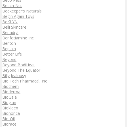
Beco Pets
Beech-Nut
Beekeeper's Naturals
Begin Again Toys
BeKLYN
Belli Skincare
Benadryl
Benfotiamine Inc.
Benton
Beplain
Better Life
Beyond
Beyond BodiHeat
Beyond The Equator
Billy Jealousy
Bio Tech Pharmacal, Inc
Biochem
Bioderma
BioGaia
Bioglan
Biokleen
Bionorica
Bio-Oil
Biorace