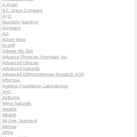
A Vogel
A.C. Grace Company
A+D
Absolute Nutrition
Acropass
Act
Active Wow
Acwell
Admire My Skin
Advance Physician Formulas, Inc.
Advanced Clinicals
Advanced Naturals
Advanced Orthomolecular Research AOR
AfterSpa
Ageless Foundation Laboratories
AHC
AirBorne
Aleva Naturals
Algalife
Alkalife
All One, Nutritech
Allimax
AllVia