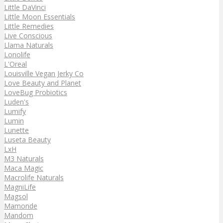
Little DaVinci
Little Moon Essentials
Little Remedies
Live Conscious
Llama Naturals
Lonolife
L'Oreal
Louisville Vegan Jerky Co
Love Beauty and Planet
LoveBug Probiotics
Luden's
Lumify
Lumin
Lunette
Luseta Beauty
LxH
M3 Naturals
Maca Magic
Macrolife Naturals
MagniLife
Magsol
Mamonde
Mandom