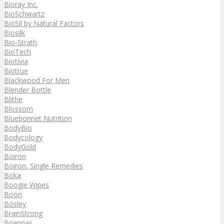
Bioray Inc.
BioSchwartz
BioSil by Natural Factors
Biosilk
Bio-Strath
BioTech
Biotivia
Biotrue
Blackwood For Men
Blender Bottle
Blithe
Blossom
Bluebonnet Nutrition
BodyBio
Bodycology
BodyGold
Boiron
Boiron, Single Remedies
Boka
Boogie Wipes
Boon
Bosley
BrainStrong
Briannas