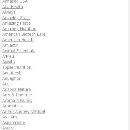
Almased USA
Alta Health
Always
Amazing Grass
Amazing Herbs
Amazing Nutrition
American Biotech Labs
American Health
Amlactin
Animal Essentials
A'Pieu
Apivita
appliednutrition
Aquafresh
Aquaphor
Ariul
Arizona Natural
Arm & Hammer
Aroma Naturals
Aromatica
Arthur Andrew Medical
As I Am
Aspercreme
Asutra