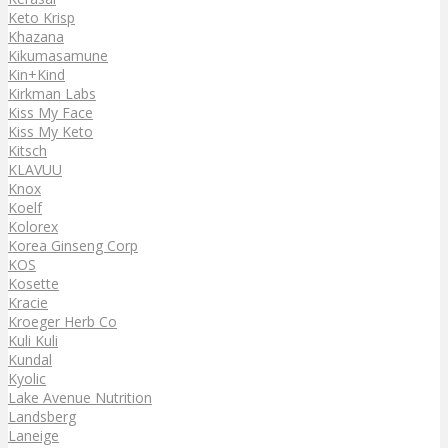
Keto Krisp
Khazana
Kikumasamune
Kin+Kind
Kirkman Labs
Kiss My Face
Kiss My Keto
Kitsch
KLAVUU
Knox
Koelf
Kolorex
Korea Ginseng Corp
KOS
Kosette
Kracie
Kroeger Herb Co
Kuli Kuli
Kundal
Kyolic
Lake Avenue Nutrition
Landsberg
Laneige