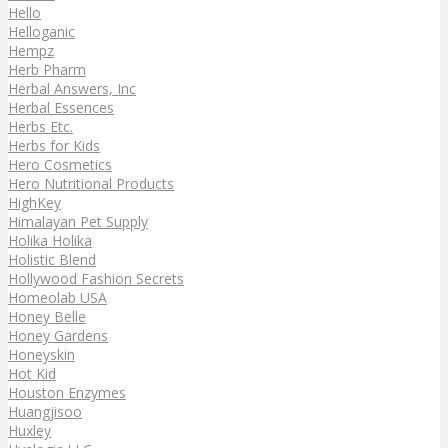
Hello
Helloganic
Hempz
Herb Pharm
Herbal Answers, Inc
Herbal Essences
Herbs Etc.
Herbs for Kids
Hero Cosmetics
Hero Nutritional Products
HighKey
Himalayan Pet Supply
Holika Holika
Holistic Blend
Hollywood Fashion Secrets
Homeolab USA
Honey Belle
Honey Gardens
Honeyskin
Hot Kid
Houston Enzymes
Huangjisoo
Huxley