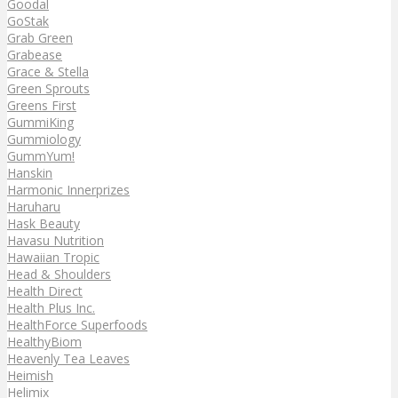
Goodal
GoStak
Grab Green
Grabease
Grace & Stella
Green Sprouts
Greens First
GummiKing
Gummiology
GummYum!
Hanskin
Harmonic Innerprizes
Haruharu
Hask Beauty
Havasu Nutrition
Hawaiian Tropic
Head & Shoulders
Health Direct
Health Plus Inc.
HealthForce Superfoods
HealthyBiom
Heavenly Tea Leaves
Heimish
Helimix