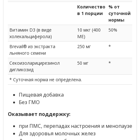
Количество
% от
в 1 порции
суточной
нормы
Витамин D3 (в виде
10 мкг (400
50%
холекальциферола)
МЕ)
Brevail
®
из экстракта
250 мг
*
льняного семени
Секоизоларицирезинол
50 мг
*
дигликозид
* Суточная норма не определена.
Пищевая добавка
Без ГМО
Оказывает поддержку:
при ПМС, перепадах настроения и менопаузе
Для здоровья молочных желез