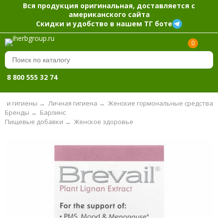
Вся продукция оригинальная, доставляется с
американского сайта
Скидки и удобство в нашем ТГ боте
0
8 800 555 32 74
ы и гигиены
→
Личная гигиена
→
Женские гормональные средства
Бренды
→
Барлинс
Пищевые добавки
→
Женское здоровье