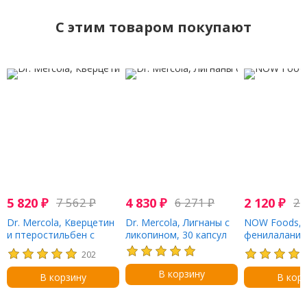
C этим товаром покупают
5 820
₽
7 562
₽
4 830
₽
6 271
₽
2 120
₽
2 
Dr. Mercola, Кверцетин
Dr. Mercola, Лигнаны с
NOW Foods, 
и птеростильбен с
ликопином, 30 капсул
фенилаланин,
усовершенствованной
120 вегетари
202
рецептурой, 60 капсул
капсул
В корзину
В корзину
В кор