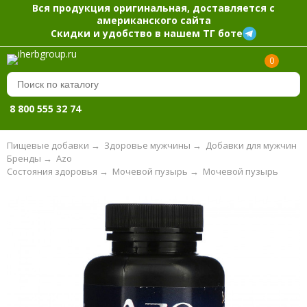
Вся продукция оригинальная, доставляется с
американского сайта
Скидки и удобство в нашем ТГ боте
0
8 800 555 32 74
Пищевые добавки
→
Здоровье мужчины
→
Добавки для мужчин
Бренды
→
Azo
Состояния здоровья
→
Мочевой пузырь
→
Мочевой пузырь