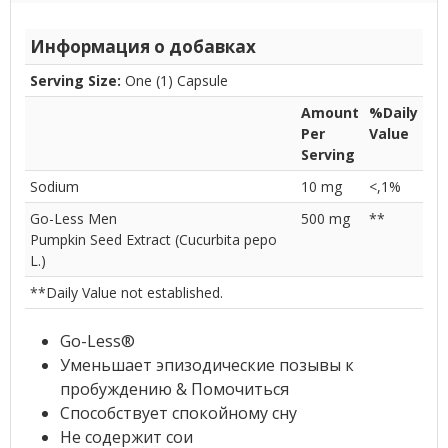
Информация о добавках
Serving Size:
One (1) Capsule
Amount
%Daily
Per
Value
Serving
Sodium
10 mg
<,1%
Go-Less Men
500 mg
**
Pumpkin Seed Extract (Cucurbita pepo
L.)
**Daily Value not established.
Go-Less®
Уменьшает эпизодические позывы к
пробуждению & Помочиться
Способствует спокойному сну
Не содержит сои