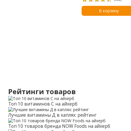
для детей, без запаха, 3
мл (12 жидк. унций)
В корзину
Рейтинги товаров
Топ 10 витаминов С на айхерб
Лучшие витамины Д в каплях: рейтинг
Топ 10 товаров бренда NOW Foods на айхерб