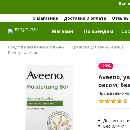
Вся 
О магазине
Доставка и оплата
Отзывы 
Магазин
По брендам
Cос
Средства для ванны и гигиены
→
Средства для ванны и душа
→
Бренды
→
Авино
-23%
Aveeno, 
овсом, без
Произведено
Ав
Доступно нач
Вес
0.14 кг