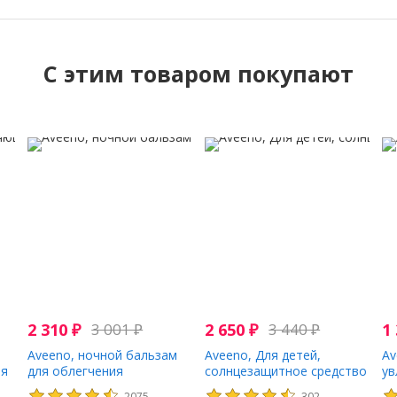
C этим товаром покупают
2 310
₽
3 001
₽
2 650
₽
3 440
₽
1
Aveeno, ночной бальзам
Aveeno, Для детей,
Av
ля
для облегчения
солнцезащитное средство
ув
я,
симптомов экземы у
с оксидом цинка, SPF 50,
дл
2075
302