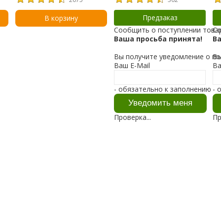
54
детей, без отдушки, 156 г
88 мл (3 жидк. Унции)
Th
(5,5 унции)
мл
Предзаказ
В корзину
Сообщить о поступлении това
Со
Ваша просьба принята!
В
Вы получите уведомление о по
Вы
Ваш E-Mail
Ва
- обязательно к заполнению
- 
Проверка...
Пр