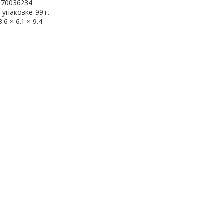
370036234
 упаковке
99 г.
3.6 × 6.1 × 9.4
0