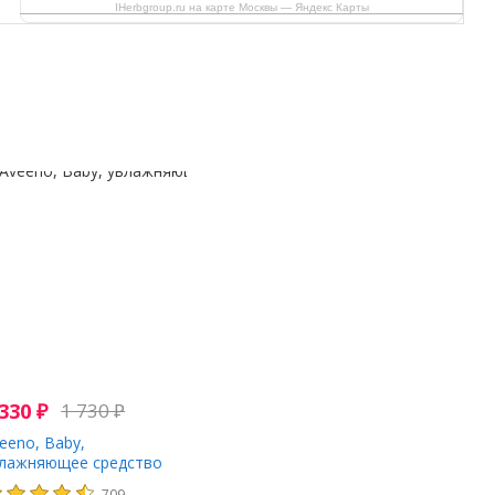
IHerbgroup.ru на карте Москвы — Яндекс Карты
 330
₽
1 730
₽
eeno, Baby,
лажняющее средство
я умывания Cleansing
709