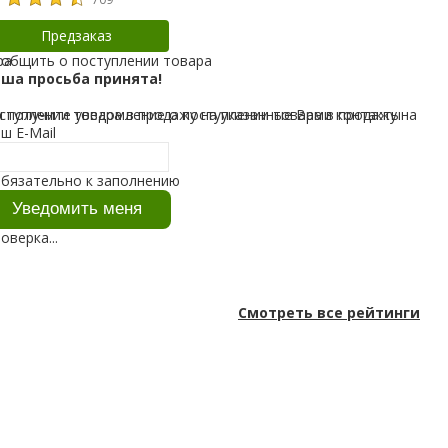
erapy, без запаха, 236
 (8 жидких унций)
Предзаказ
ра
общить о поступлении товара
аша просьба принята!
ступлении товара в продажу на указанные Вами контакты
 получите уведомление о поступлении товара в продажу на ук
ш E-Mail
обязательно к заполнению
оверка...
Смотреть все рейтинги