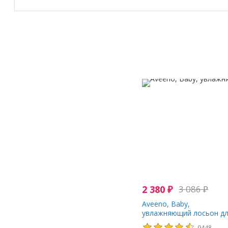
2 380
₽
3 086
₽
Aveeno, Baby,
увлажняющий лосьон д
ежедневного применени
9448