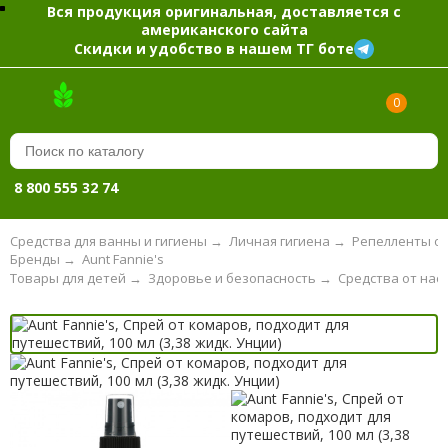
Вся продукция оригинальная, доставляется с
американского сайта
Скидки и удобство в нашем ТГ боте
0
8 800 555 32 74
Средства для ванны и гигиены
→
Личная гигиена
→
Репелленты о
Бренды
→
Aunt Fannie's
Товары для детей
→
Здоровье и безопасность
→
Средства от нас