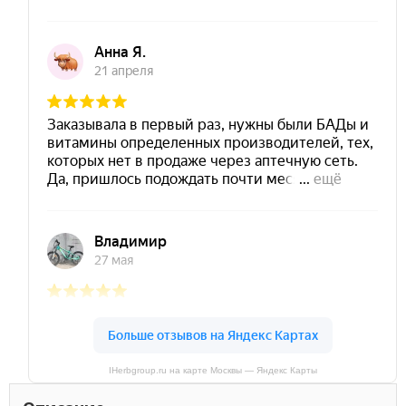
IHerbgroup.ru на карте Москвы — Яндекс Карты