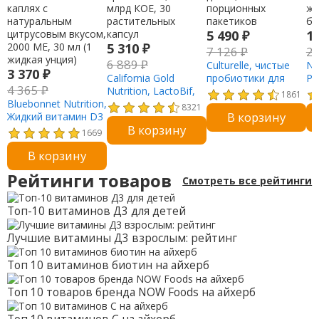
5 490
₽
1
5 310
₽
7 126
₽
2
6 889
₽
Culturelle, чистые
Na
3 370
₽
California Gold
пробиотики для
Pl
4 365
₽
Nutrition, LactoBif,
детей, 30
же
1861
Bluebonnet Nutrition,
пробиотики, 100
порционных
бы
8321
В корзину
Жидкий витамин D3
млрд КОЕ, 30
пакетиков
В корзину
в каплях с
растительных
1669
натуральным
капсул
В корзину
цитрусовым вкусом,
2000 МЕ, 30 мл (1
Рейтинги товаров
Смотреть все рейтинги
жидкая унция)
Топ-10 витаминов Д3 для детей
Лучшие витамины Д3 взрослым: рейтинг
Топ 10 витаминов биотин на айхерб
Топ 10 товаров бренда NOW Foods на айхерб