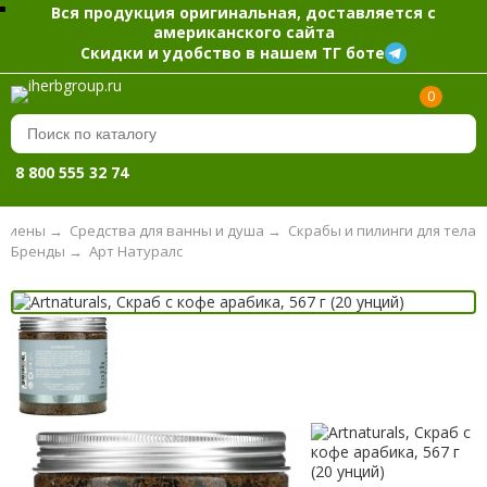
Вся продукция оригинальная, доставляется с
американского сайта
Скидки и удобство в нашем ТГ боте
0
8 800 555 32 74
игиены
→
Средства для ванны и душа
→
Скрабы и пилинги для тела
Бренды
→
Арт Натуралс