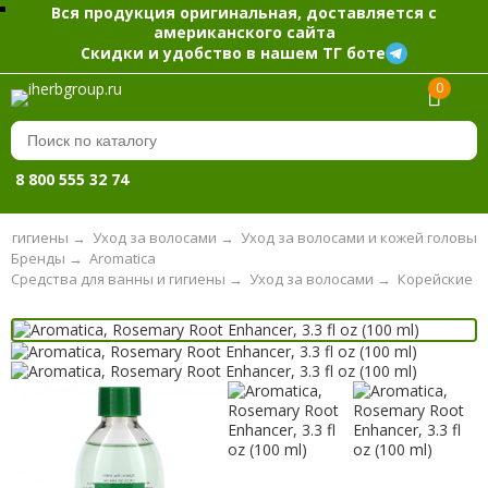
Вся продукция оригинальная, доставляется с
американского сайта
Скидки и удобство в нашем ТГ боте
0
8 800 555 32 74
и гигиены
→
Уход за волосами
→
Уход за волосами и кожей головы
Бренды
→
Aromatica
Средства для ванны и гигиены
→
Уход за волосами
→
Корейские с