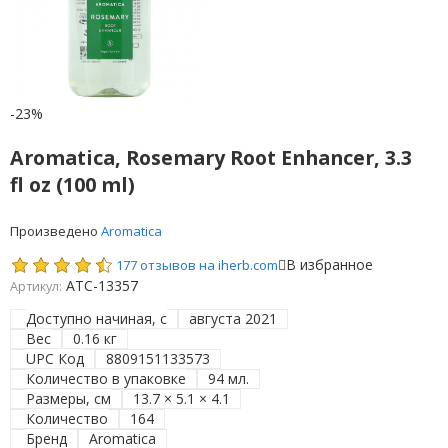
-23%
Aromatica, Rosemary Root Enhancer, 3.3
fl oz (100 ml)
Произведено
Aromatica
В избранное
177 отзывов на iherb.com
ATC-13357
Артикул:
Доступно начиная, с
августа 2021
Вес
0.16 кг
UPC Код
8809151133573
Количество в упаковке
94 мл.
Размеры, см
13.7 × 5.1 × 4.1
Количество
164
Бренд
Aromatica