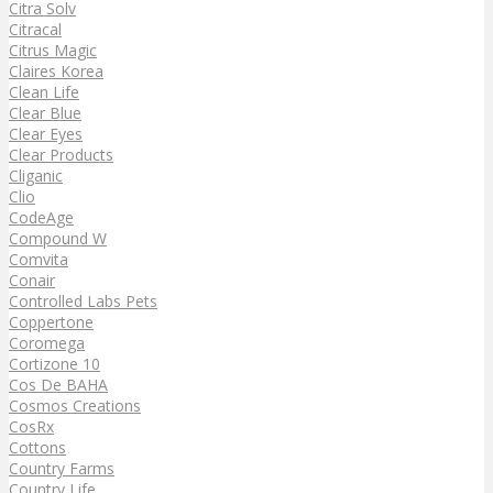
Citra Solv
Citracal
Citrus Magic
Claires Korea
Clean Life
Clear Blue
Clear Eyes
Clear Products
Cliganic
Clio
CodeAge
Compound W
Comvita
Conair
Controlled Labs Pets
Coppertone
Coromega
Cortizone 10
Cos De BAHA
Cosmos Creations
CosRx
Cottons
Country Farms
Country Life