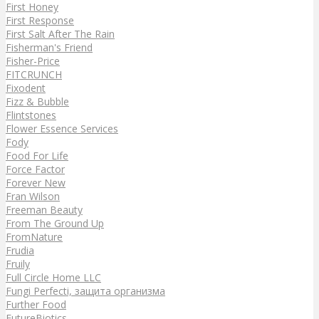
First Honey
First Response
First Salt After The Rain
Fisherman's Friend
Fisher-Price
FITCRUNCH
Fixodent
Fizz & Bubble
Flintstones
Flower Essence Services
Fody
Food For Life
Force Factor
Forever New
Fran Wilson
Freeman Beauty
From The Ground Up
FromNature
Frudia
Fruily
Full Circle Home LLC
Fungi Perfecti, защита организма
Further Food
FutureBiotics