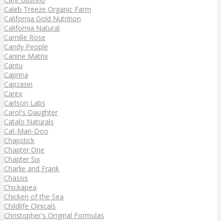
Caleb Treeze Organic Farm
California Gold Nutrition
California Natural
Camille Rose
Candy People
Canine Matrix
Cantu
Caprina
Capzasin
Carex
Carlson Labs
Carol's Daughter
Catalo Naturals
Cat-Man-Doo
Chapstick
Chapter One
Chapter Six
Charlie and Frank
Chassis
Chickapea
Chicken of the Sea
Childlife Clinicals
Christopher's Original Formulas