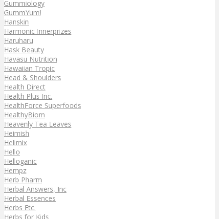
Gummiology
GummYum!
Hanskin
Harmonic Innerprizes
Haruharu
Hask Beauty
Havasu Nutrition
Hawaiian Tropic
Head & Shoulders
Health Direct
Health Plus Inc.
HealthForce Superfoods
HealthyBiom
Heavenly Tea Leaves
Heimish
Helimix
Hello
Helloganic
Hempz
Herb Pharm
Herbal Answers, Inc
Herbal Essences
Herbs Etc.
Herbs for Kids