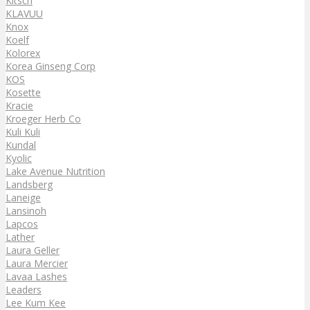
Kitsch
KLAVUU
Knox
Koelf
Kolorex
Korea Ginseng Corp
KOS
Kosette
Kracie
Kroeger Herb Co
Kuli Kuli
Kundal
Kyolic
Lake Avenue Nutrition
Landsberg
Laneige
Lansinoh
Lapcos
Lather
Laura Geller
Laura Mercier
Lavaa Lashes
Leaders
Lee Kum Kee