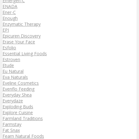
Emergen-C
ENADA
Ener-C
Enough
Enzymatic Therapy
EPI
Epicuren Discovery
Erase Your Face
Esfolio
Essential Living Foods
Estroven
Etude
Eu Natural
Eva Naturals
Eveline Cosmetics
Evenflo Feeding
Everyday Shea
Everydaze
Exploding Buds
Explore Cuisine
Farmland Traditions
Farmstay
Fat Snax
Fearn Natural Foods