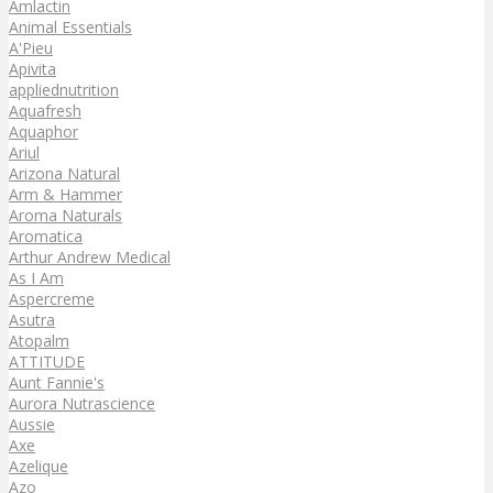
Amlactin
Animal Essentials
A'Pieu
Apivita
appliednutrition
Aquafresh
Aquaphor
Ariul
Arizona Natural
Arm & Hammer
Aroma Naturals
Aromatica
Arthur Andrew Medical
As I Am
Aspercreme
Asutra
Atopalm
ATTITUDE
Aunt Fannie's
Aurora Nutrascience
Aussie
Axe
Azelique
Azo