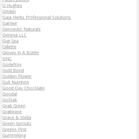
G Hughes
G9skin
Gaia Herbs Professional Solutions
Garnier
Genceutic Naturals
Genexa LLC
Gigi Spa
Gillette
Gloves In A Bottle
GNC
Godefroy
Gold Bond
Golden Flower
Goli Nutrition
Good Day Chocolate
Goodal
GoStak
Grab Green
Grabease
Grace & Stella
Green Sprouts
Greens First
GummiKing