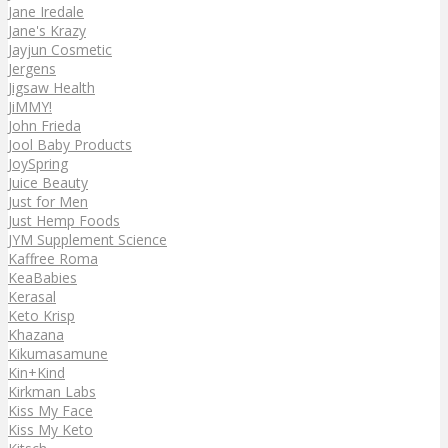
Jane Iredale
Jane's Krazy
Jayjun Cosmetic
Jergens
Jigsaw Health
JiMMY!
John Frieda
Jool Baby Products
JoySpring
Juice Beauty
Just for Men
Just Hemp Foods
JYM Supplement Science
Kaffree Roma
KeaBabies
Kerasal
Keto Krisp
Khazana
Kikumasamune
Kin+Kind
Kirkman Labs
Kiss My Face
Kiss My Keto