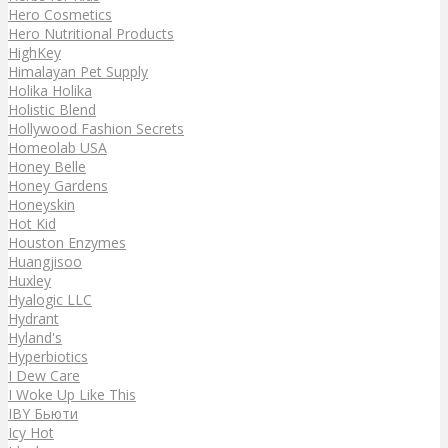
Hero Cosmetics
Hero Nutritional Products
HighKey
Himalayan Pet Supply
Holika Holika
Holistic Blend
Hollywood Fashion Secrets
Homeolab USA
Honey Belle
Honey Gardens
Honeyskin
Hot Kid
Houston Enzymes
Huangjisoo
Huxley
Hyalogic LLC
Hydrant
Hyland's
Hyperbiotics
I Dew Care
I Woke Up Like This
IBY Бьюти
Icy Hot