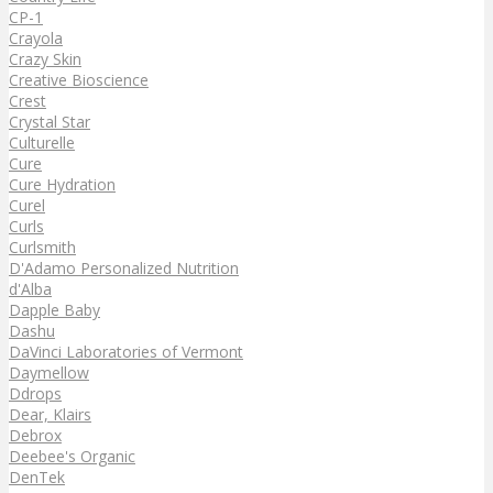
CP-1
Crayola
Crazy Skin
Creative Bioscience
Crest
Crystal Star
Culturelle
Cure
Cure Hydration
Curel
Curls
Curlsmith
D'Adamo Personalized Nutrition
d'Alba
Dapple Baby
Dashu
DaVinci Laboratories of Vermont
Daymellow
Ddrops
Dear, Klairs
Debrox
Deebee's Organic
DenTek