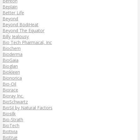
Benton
Beplain
Better Life
Beyond
Beyond BodiHeat
Beyond The Equator
Billy Jealousy
Bio Tech Pharmacal, Inc
Biochem
Bioderma
BioGaia
Bioglan
Biokleen
Bionorica
Bio-Oil
Biorace
Bioray Inc.
BioSchwartz
BioSil by Natural Factors
Biosilk
Bio-Strath
BioTech
Biotivia
Biotrue