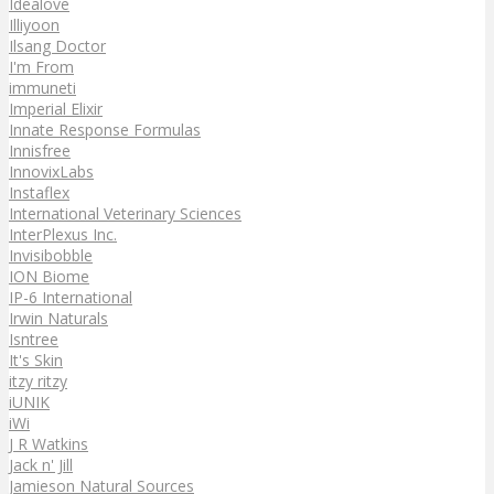
Idealove
Illiyoon
Ilsang Doctor
I'm From
immuneti
Imperial Elixir
Innate Response Formulas
Innisfree
InnovixLabs
Instaflex
International Veterinary Sciences
InterPlexus Inc.
Invisibobble
ION Biome
IP-6 International
Irwin Naturals
Isntree
It's Skin
itzy ritzy
iUNIK
iWi
J R Watkins
Jack n' Jill
Jamieson Natural Sources