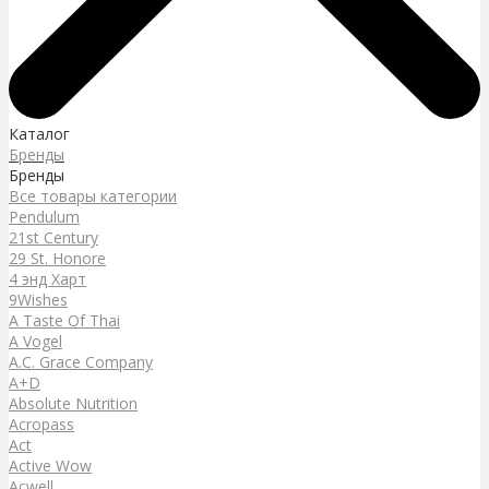
Каталог
Бренды
Бренды
Все товары категории
Pendulum
21st Century
29 St. Honore
4 энд Харт
9Wishes
A Taste Of Thai
A Vogel
A.C. Grace Company
A+D
Absolute Nutrition
Acropass
Act
Active Wow
Acwell