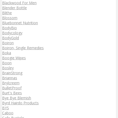
Blackwood For Men
Blender Bottle
Blithe
Blossom
Bluebonnet Nutrition
BodyBio
Bodycology
BodyGold
Boiron
Boiron, Single Remedies
Boka
Boogie Wipes
Boon
Bosley
BrainStrong
Briannas
Brylcreem
BulletProof
Burt's Bees
Bye Bye Blemish
Byrd Hairdo Products
BYS
Caboo
Cafe Bustelo