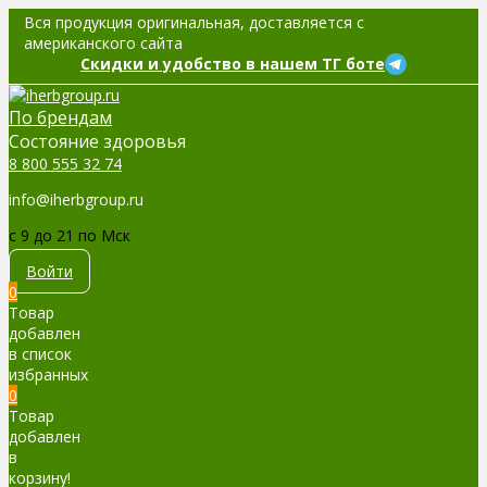
Вся продукция оригинальная, доставляется с
американского сайта
Скидки и удобство в нашем ТГ боте
По брендам
Cостояние здоровья
8 800 555 32 74
info@iherbgroup.ru
c 9 до 21 по Мск
Войти
0
Товар
добавлен
в список
избранных
0
Товар
добавлен
в
корзину!