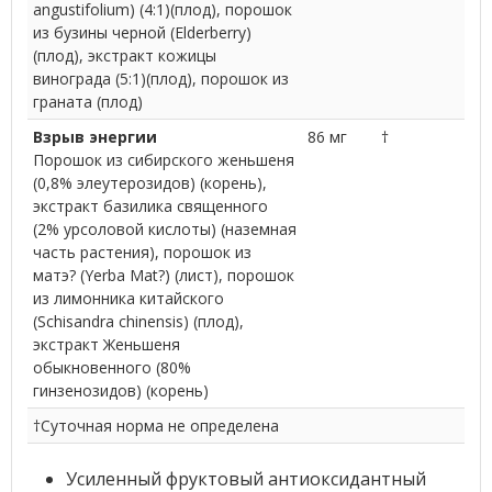
angustifolium) (4:1)(плод), порошок
из бузины черной (Elderberry)
(плод), экстракт кожицы
винограда (5:1)(плод), порошок из
граната (плод)
Взрыв энергии
86 мг
†
Порошок из сибирского женьшеня
(0,8% элеутерозидов) (корень),
экстракт базилика священного
(2% урсоловой кислоты) (наземная
часть растения), порошок из
матэ? (Yerba Mat?) (лист), порошок
из лимонника китайского
(Schisandra chinensis) (плод),
экстракт Женьшеня
обыкновенного (80%
гинзенозидов) (корень)
†Суточная норма не определена
Усиленный фруктовый антиоксидантный