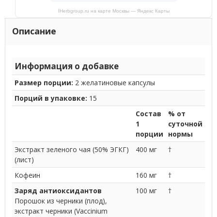
IHerbgroup.ru на карте Москвы — Яндекс Карты
Описание
Информация о добавке
Размер порции:
2 желатиновые капсулы
Порций в упаковке:
15
Состав
% от
1
суточной
порции
нормы
Экстракт зеленого чая (50% ЭГКГ)
400 мг
†
(лист)
Кофеин
160 мг
†
Заряд антиоксидантов
100 мг
†
Порошок из черники (плод),
экстракт черники (Vaccinium