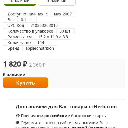
В наличии
В наличии
Доступно начиная, с
мая 2007
Вес
0.14 кг
UPC Код
710363263010
Количество в упаковке
30 шт.
Размеры, см
15.2 × 11.9 × 3.8
Количество
164
Бренд
appliednutrition
1 820
₽
2 360
₽
В наличии
Купить
Доставляем для Вас товары с iHerb.com
💳 Принимаем
российские
банковские карты
🚚 Оформите заказ на сайте - мы выкупим Ваш
заказ и доставим курьером,
почтой России
или в