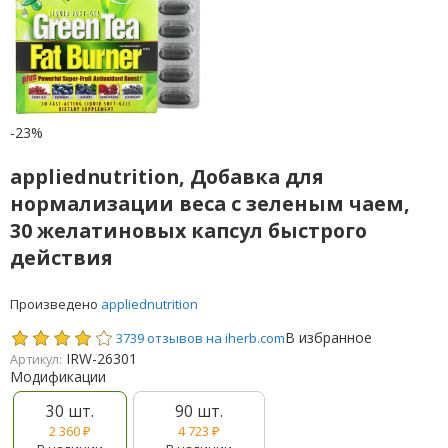
-23%
appliednutrition, Добавка для
нормализации веса с зеленым чаем,
30 желатиновых капсул быстрого
действия
Произведено
appliednutrition
В избранное
3739 отзывов на iherb.com
IRW-26301
Артикул:
Модификации
30 шт.
90 шт.
2 360
₽
4 723
₽