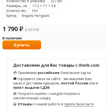
Количество в упаковке
327 мл.
Размеры, см
17.3 × 7.1 × 3.6
Количество
164
Бренд
Андалу Натуралс
1 790
₽
2 317
₽
В наличии
Купить
Доставляем для Вас товары с iHerb.com
💳 Принимаем
российские
банковские карты
🚚 Оформите заказ на сайте - мы выкупим Ваш
заказ и доставим курьером,
почтой России
или в
пункт выдачи СДЭК
🎁 Получите кэшбек с каждой покупки и
накопительную скидку
😀
Отзывы
о нашей работе в
группе Вконтакте