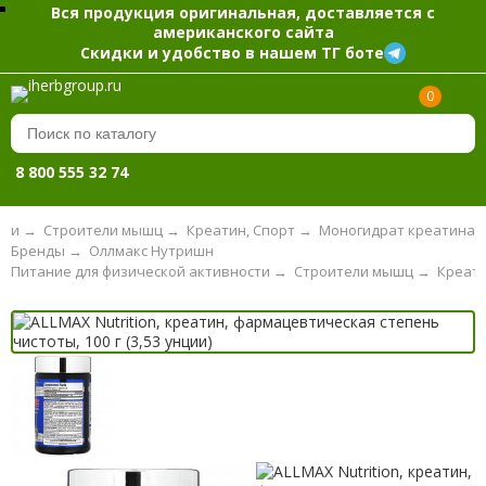
Вся продукция оригинальная, доставляется с
американского сайта
Скидки и удобство в нашем ТГ боте
0
8 800 555 32 74
сти
→
Строители мышц
→
Креатин, Спорт
→
Моногидрат креатина
Бренды
→
Оллмакс Нутришн
Питание для физической активности
→
Строители мышц
→
Креати