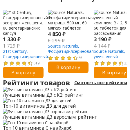
4 850
₽
1 330
₽
3 190
₽
6 295
₽
1 729
₽
4 144
₽
Source Naturals,
21st Century,
Фосфатидилсериновая
Source Naturals,
Стандартизированный
матрица, 500 мг, 60
улучшенный
65
экстракт женьшеня,
мягких таблеток
комплекс B-12, 5 м
619
23
В корзину
60 вегетарианских
60 таблеток для
В корзину
В корзину
капсул
рассасывания
Рейтинги товаров
Смотреть все рейтинги
Лучшие витамины Д3 с К2: рейтинг
Топ-10 витаминов Д3 для детей
Лучшие витамины Д3 взрослым: рейтинг
Топ 10 витаминов С на айхерб