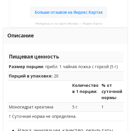
IHerbgroup.ru на карте Москвы — Яндекс Карты
Описание
Пищевая ценность
Размер порции:
прибл. 1 чайная ложка с горкой (5 г)
Порций в упаковке:
20
Количество
% от
в 1 порции:
суточной
нормы
Моногидрат креатина
5 г
†
† Суточная норма не определена.
Наука, инновации, качество, результаты