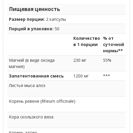
Пищевая ценность
Размер порции:
2 капсулы
Порций в упаковке:
50
Количество
% от
в 1 порции
суточной
нормы**
Магний (в виде оксида
230 мг
55%
магния)
Запатентованная смесь
1200 мг
***
Листья мыса алоэ
Корень ревеня (Rheum officinale)
Кора скользкого вяза
Корень алтея