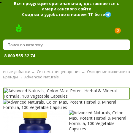
Вся продукция оригинальная, доставляется с
американского сайта
Скидки и удобство в нашем ТГ боте
0
8 800 555 32 74
щевые добавки
→
Система пищеварения
→
Очищение кишечника
Бренды
→
Advanced Naturals