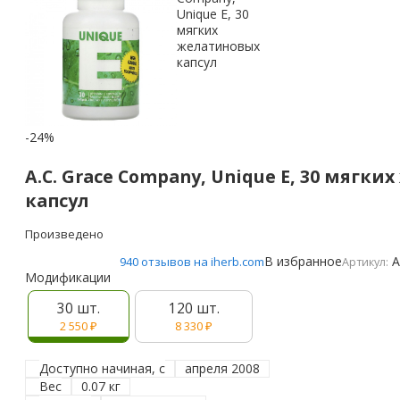
-24%
A.C. Grace Company, Unique E, 30 мягк
капсул
Произведено
В избранное
A
940 отзывов на iherb.com
Артикул:
Модификации
30 шт.
120 шт.
2 550
₽
8 330
₽
Доступно начиная, с
апреля 2008
Вес
0.07 кг