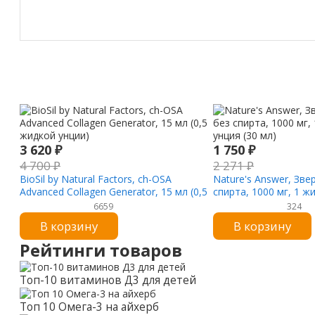
3 620
₽
1 750
₽
4 700
₽
2 271
₽
BioSil by Natural Factors, ch-OSA
Nature's Answer, Зве
Advanced Collagen Generator, 15 мл (0,5
спирта, 1000 мг, 1 ж
жидкой унции)
(30 мл)
6659
324
В корзину
В корзину
Рейтинги товаров
Топ-10 витаминов Д3 для детей
Топ 10 Омега-3 на айхерб