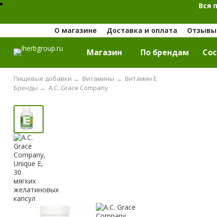
Вся 
О магазине
Доставка и оплата
Отзывы 
Магазин
По брендам
Cос
Пищевые добавки
→
Витамины
→
Витамин Е
Бренды
→
A.C. Grace Company