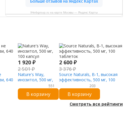
IHerbgroup.ru на карте Москвы — Яндекс Карты
1 920
₽
2 600
₽
2 501
₽
3 376
₽
е
Nature's Way,
Source Naturals, B-1, высокая
и, 640
инозитол, 500 мг,
эффективность, 500 мг, 100
100 капсул
таблеток
551
203
В корзину
В корзину
Смотреть все рейтинги