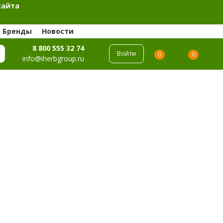
сайта
Бренды
Новости
8 800 555 32 74
Войти
0
0
info@iherbgroup.ru