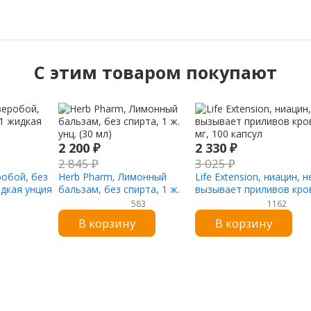
C этим товаром покупают
2 200
₽
2 330
₽
2 845
₽
3 025
₽
робой, без
Herb Pharm, Лимонный
Life Extension, ниацин, н
идкая унция
бальзам, без спирта, 1 ж.
вызывает приливов кров
унц. (30 мл)
мг, 100 капсул
583
1162
В корзину
В корзину