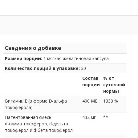
Сведения о добавке
Размер порции:
1 мягкая желатиновая капсула
Количество порций в упаковке:
30
Состав
% от
порции
суточной
нормы
Витамин E (в форме D-альфа
400 МЕ
1333 %
токоферола)
Патентованная смесь
432 мг
**
d-гамма токоферол, d-дельта
токоферол и d-бета токоферол