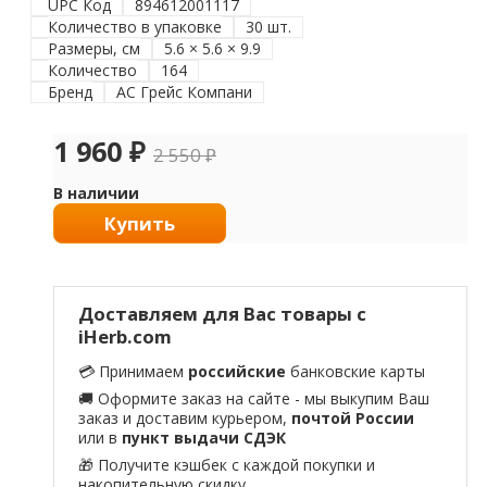
UPC Код
894612001117
Количество в упаковке
30 шт.
Размеры, см
5.6 × 5.6 × 9.9
Количество
164
Бренд
АС Грейс Компани
1 960
₽
2 550
₽
В наличии
Купить
Доставляем для Вас товары с
iHerb.com
💳 Принимаем
российские
банковские карты
🚚 Оформите заказ на сайте - мы выкупим Ваш
заказ и доставим курьером,
почтой России
или в
пункт выдачи СДЭК
🎁 Получите кэшбек с каждой покупки и
накопительную скидку