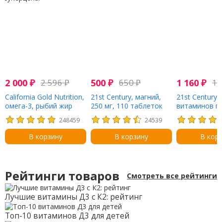
2 000
₽
2 596
₽
500
₽
650
₽
1 160
₽
1 
California Gold Nutrition,
21st Century, магний,
21st Century,
омега-3, рыбий жир
250 мг, 110 таблеток
витаминов гр
премиального
витамином C,
248459
24539
качества, 180 мг ЭПК /
таблеток
120 мг ДГК, 100 капсул
В корзину
В корзину
В кор
из рыбьего желатина
Рейтинги товаров
Смотреть все рейтинги
Лучшие витамины Д3 с К2: рейтинг
Топ-10 витаминов Д3 для детей