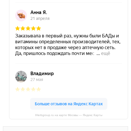
IHerbgroup.ru на карте Москвы — Яндекс Карты