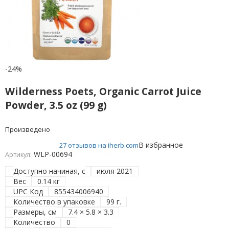
-24%
Wilderness Poets, Organic Carrot Juice
Powder, 3.5 oz (99 g)
Произведено
В избранное
27 отзывов на iherb.com
WLP-00694
Артикул:
Доступно начиная, с
июля 2021
Вес
0.14 кг
UPC Код
855434006940
Количество в упаковке
99 г.
Размеры, см
7.4 × 5.8 × 3.3
Количество
0