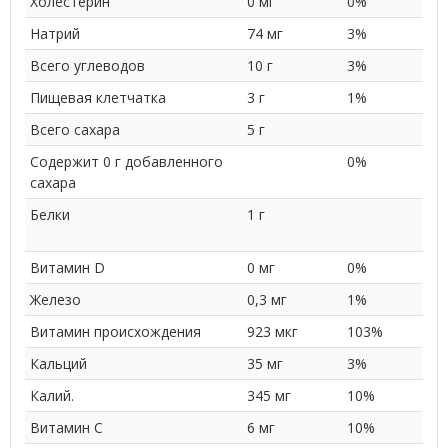
Холестерин
0 мг
0%
Натрий
74 мг
3%
Всего углеводов
10 г
3%
Пищевая клетчатка
3 г
1%
Всего сахара
5 г
Содержит 0 г добавленного
0%
сахара
Белки
1 г
Витамин D
0 мг
0%
Железо
0,3 мг
1%
Витамин происхождения
923 мкг
103%
Кальций
35 мг
3%
Калий.
345 мг
10%
Витамин C
6 мг
10%