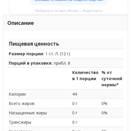
IHerbgroup.ru на карте Москвы — Яндекс Карты
Описание
Пищевая ценность
Размер порции:
1 ст. Л. (12 г)
Порций в упаковке:
прибл. 8
Количество
% от
в 1 порции
суточной
нормы*
Калории
44
Всего жиров
0 г
0%
Насыщенные жиры
0 г
0%
Трансжиры
0 г