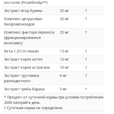
косточек (Proanthodyn™)
Экстракт ягод бузины
25 мг
†
Комплекс цитрусовых
25 мг
†
биофлавоноидов
Комплекс фактора переноса
25 мг
†
(фракционированное
молозиво)
бета-1,3/1,6-глюкан
13 мг
†
Экстракт корня алтея
12 мг
†
Экстракт корня астрагала
10 мг
†
Экстракт трутовика
6 мг
†
разноцветного
Экстракт гриба-барана
5 мг
†
* Процент от суточной нормы при условии потребления
2000 калорий в день.
† Суточная норма не определена.