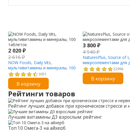
3 800
₽
2 020
₽
4 940
₽
2 616
₽
NaturesPlus, Source of
NOW Foods, Daily Vits,
микроэлементами для д
мультивитамины и минералы, 100
22996
таблеток
3051
В корзину
В корзину
Рейтинги товаров
Рейтинг лучших добавок при хроническом стрессе и
Лучшие витамины Д3 взрослым: рейтинг
Топ 10 Омега-3 на айхерб