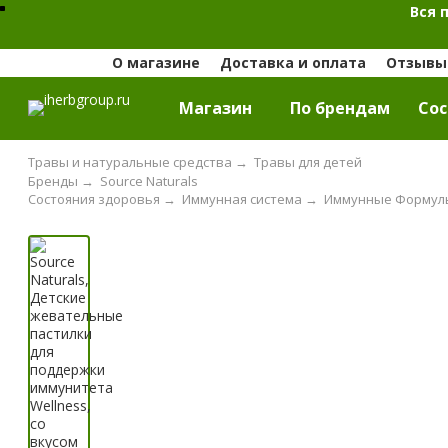
Вся 
О магазине
Доставка и оплата
Отзывы 
Магазин
По брендам
Cос
Травы и натуральные средства
→
Травы для детей
Бренды
→
Source Naturals
Состояния здоровья
→
Иммунная система
→
Иммунные Формул