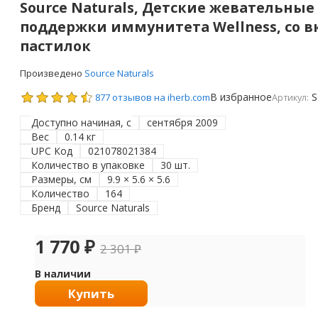
Source Naturals, Детские жевательные
поддержки иммунитета Wellness, со вк
пастилок
Произведено
Source Naturals
В избранное
S
877 отзывов на iherb.com
Артикул:
Доступно начиная, с
сентября 2009
Вес
0.14 кг
UPC Код
021078021384
Количество в упаковке
30 шт.
Размеры, см
9.9 × 5.6 × 5.6
Количество
164
Бренд
Source Naturals
1 770
₽
2 301
₽
В наличии
Купить