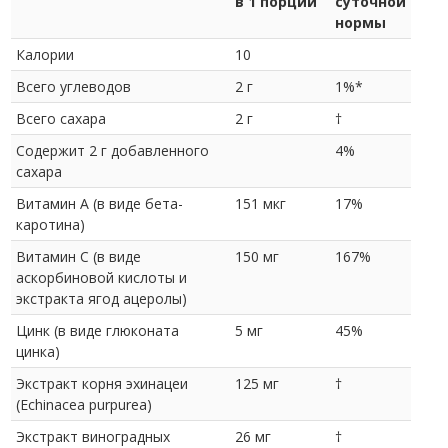
в 1 порции
суточной
нормы
Калории
10
Всего углеводов
2 г
1%*
Всего сахара
2 г
†
Содержит 2 г добавленного
4%
сахара
Витамин A (в виде бета-
151 мкг
17%
каротина)
Витамин С (в виде
150 мг
167%
аскорбиновой кислоты и
экстракта ягод ацеролы)
Цинк (в виде глюконата
5 мг
45%
цинка)
Экстракт корня эхинацеи
125 мг
†
(Echinacea purpurea)
Экстракт виноградных
26 мг
†