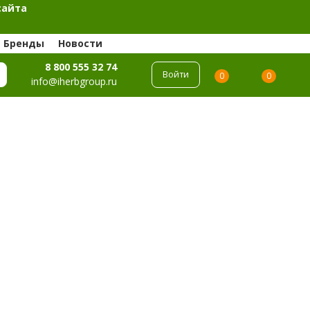
сайта
Бренды
Новости
8 800 555 32 74
Войти
0
0
info@iherbgroup.ru