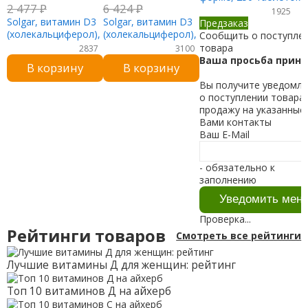
2 477
₽
6 424
₽
1925
Solgar, витамин D3
Solgar, витамин D3
Предзаказ
(холекальциферол),
(холекальциферол),
Сообщить о поступле
55 мкг (2200 МЕ),
125 мкг (5000 МЕ),
товара
2837
3100
100 вегетарианских
240 растительных
Ваша просьба приня
В корзину
В корзину
капсул
капсул
Вы получите уведомл
о поступлении товара 
продажу на указанные
Вами контакты
Ваш E-Mail
- обязательно к
заполнению
Проверка...
Рейтинги товаров
Смотреть все рейтинги
Лучшие витамины Д для женщин: рейтинг
Топ 10 витаминов Д на айхерб