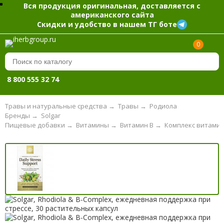
Вся продукция оригинальная, доставляется с
американского сайта
Скидки и удобство в нашем ТГ боте
0
8 800 555 32 74
Травы и натуральные средства
→
Травы
→
Родиола
Бренды
→
Solgar
Пищевые добавки
→
Витамины
→
Витамин B
→
Комплекс витамин