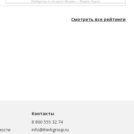
IHerbgroup.ru на карте Москвы — Яндекс Карты
Смотреть все рейтинги
Контакты
8 800 555 32 74
ности
info@iherbgroup.ru