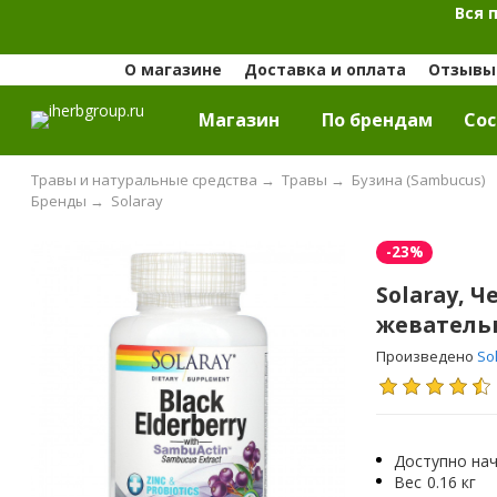
Вся 
О магазине
Доставка и оплата
Отзывы 
Магазин
По брендам
Cос
Травы и натуральные средства
→
Травы
→
Бузина (Sambucus)
Бренды
→
Solaray
-23%
Solaray, 
жеватель
Произведено
So
Доступно нач
Вес
0.16 кг