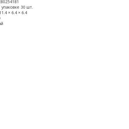
280254181
 упаковке
30 шт.
11.4 × 6.4 × 6.4
0
ай