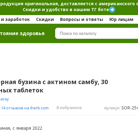
продукция оригинальная, доставляется с американского 
Скидки и удобство в нашем ТГ боте
и заработок
Скидки
Вопросы и ответы
Юр лицам
тояние здоровья
Черная бузина с актином самбу, 30
ных таблеток
laray
SOR-25
В избранное
14 отзывов на iherb.com
Артикул:
иная, с
января 2022