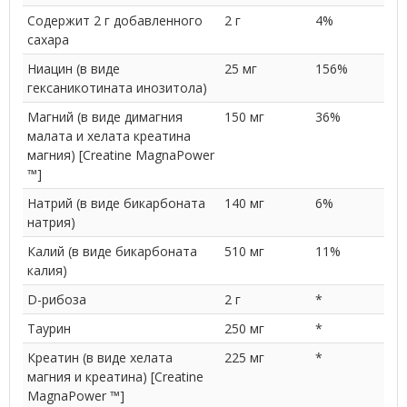
Содержит 2 г добавленного
2 г
4%
сахара
Ниацин (в виде
25 мг
156%
гексаникотината инозитола)
Магний (в виде димагния
150 мг
36%
малата и хелата креатина
магния) [Creatine MagnaPower
™]
Натрий (в виде бикарбоната
140 мг
6%
натрия)
Калий (в виде бикарбоната
510 мг
11%
калия)
D-рибоза
2 г
*
Таурин
250 мг
*
Креатин (в виде хелата
225 мг
*
магния и креатина) [Creatine
MagnaPower ™]