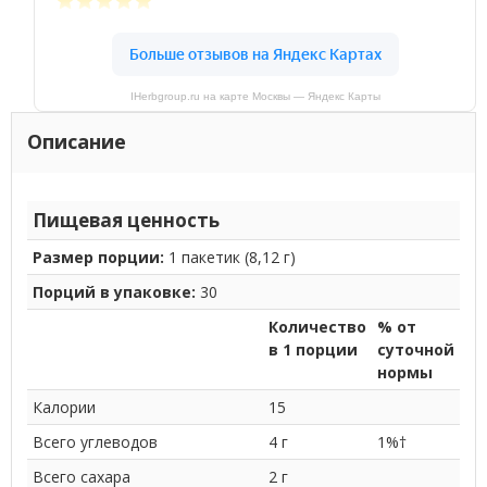
IHerbgroup.ru на карте Москвы — Яндекс Карты
Описание
Пищевая ценность
Размер порции:
1 пакетик (8,12 г)
Порций в упаковке:
30
Количество
% от
в 1 порции
суточной
нормы
Калории
15
Всего углеводов
4 г
1%†
Всего сахара
2 г