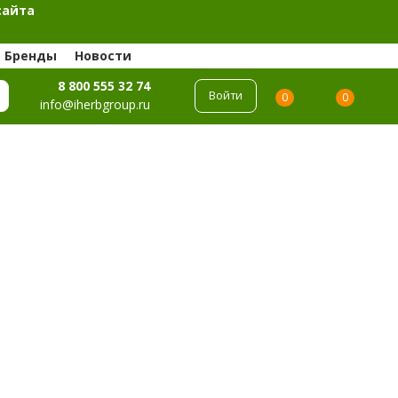
сайта
Бренды
Новости
8 800 555 32 74
Войти
0
0
info@iherbgroup.ru