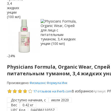
-24%
Physicians Formula, Organic Wear, Спрей
питательным туманом, 3,4 жидких унц
Произведено
Физишэнс Формула Инк
В избранное
PF
17 отзывов на iherb.com
Артикул:
Доступно начиная, с
июля 2020
Вес
0.42 кг
UPC Код
044386110557