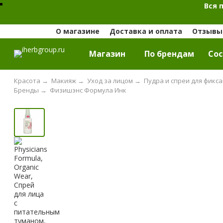
Вся 
О магазине
Доставка и оплата
Отзывы 
Магазин
По брендам
Cос
Красота
→
Макияж
→
Уход за лицом
→
Пудра и спреи для фикс
Бренды
→
Физишэнс Формула Инк