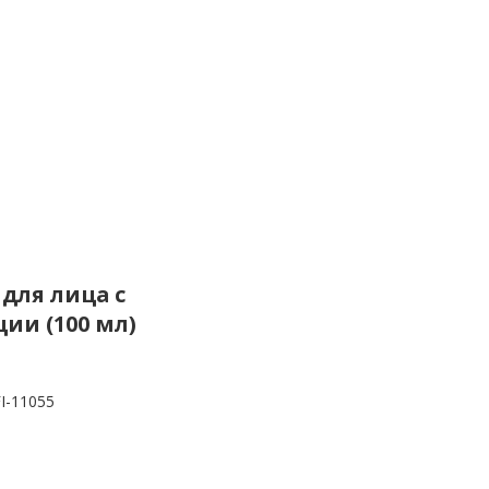
 для лица с
ии (100 мл)
I-11055