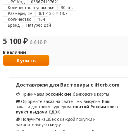
UPC Код
033674107621
Количество в упаковке
30 шт.
Размеры, см
8.1 × 3.6 × 13.7
Количество
164
Бренд
Натурес Вэй
5 100
₽
6 618
₽
В наличии
Купить
Доставляем для Вас товары с iHerb.com
💳 Принимаем
российские
банковские карты
🚚 Оформите заказ на сайте - мы выкупим Ваш
заказ и доставим курьером,
почтой России
или в
пункт выдачи СДЭК
🎁 Получите кэшбек с каждой покупки и
накопительную скидку