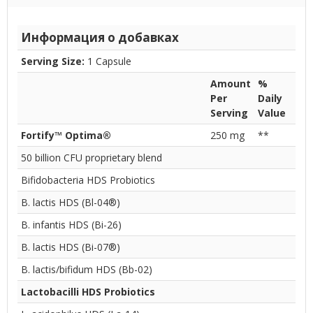
Информация о добавках
Serving Size:
1 Capsule
Amount
%
Per
Daily
Serving
Value
Fortify™ Optima®
250 mg
**
50 billion CFU proprietary blend
Bifidobacteria HDS Probiotics
B. lactis HDS (Bl-04®)
B. infantis HDS (Bi-26)
B. lactis HDS (Bi-07®)
B. lactis/bifidum HDS (Bb-02)
Lactobacilli HDS Probiotics