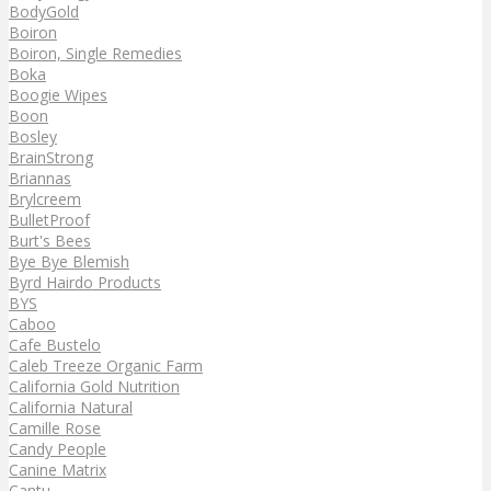
BodyGold
Boiron
Boiron, Single Remedies
Boka
Boogie Wipes
Boon
Bosley
BrainStrong
Briannas
Brylcreem
BulletProof
Burt's Bees
Bye Bye Blemish
Byrd Hairdo Products
BYS
Caboo
Cafe Bustelo
Caleb Treeze Organic Farm
California Gold Nutrition
California Natural
Camille Rose
Candy People
Canine Matrix
Cantu