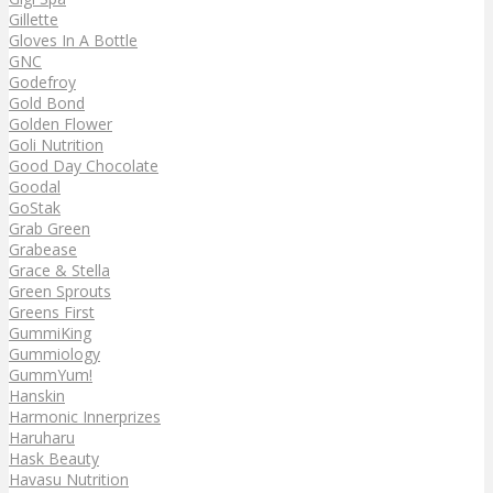
Gillette
Gloves In A Bottle
GNC
Godefroy
Gold Bond
Golden Flower
Goli Nutrition
Good Day Chocolate
Goodal
GoStak
Grab Green
Grabease
Grace & Stella
Green Sprouts
Greens First
GummiKing
Gummiology
GummYum!
Hanskin
Harmonic Innerprizes
Haruharu
Hask Beauty
Havasu Nutrition