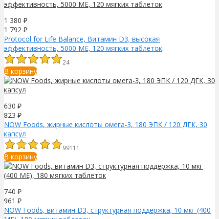
1 380
₽
1 792
₽
Protocol for Life Balance, Витамин D3, высокая
эффективность, 5000 МЕ, 120 мягких таблеток
24
В корзину
630
₽
823
₽
NOW Foods, жирные кислоты омега-3, 180 ЭПК / 120 ДГК, 30
капсул
99111
В корзину
740
₽
961
₽
NOW Foods, витамин D3, структурная поддержка, 10 мкг (400