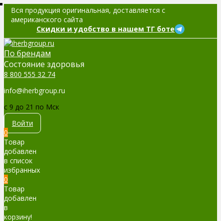
Вся продукция оригинальная, доставляется с
американского сайта
Скидки и удобство в нашем ТГ боте
По брендам
Cостояние здоровья
8 800 555 32 74
info@iherbgroup.ru
c 9 до 21 по Мск
Войти
0
Товар
добавлен
в список
избранных
0
Товар
добавлен
в
корзину!