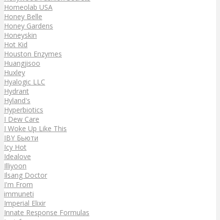
Homeolab USA
Honey Belle
Honey Gardens
Honeyskin
Hot Kid
Houston Enzymes
Huangjisoo
Huxley
Hyalogic LLC
Hydrant
Hyland's
Hyperbiotics
I Dew Care
I Woke Up Like This
IBY Бьюти
Icy Hot
Idealove
Illiyoon
Ilsang Doctor
I'm From
immuneti
Imperial Elixir
Innate Response Formulas