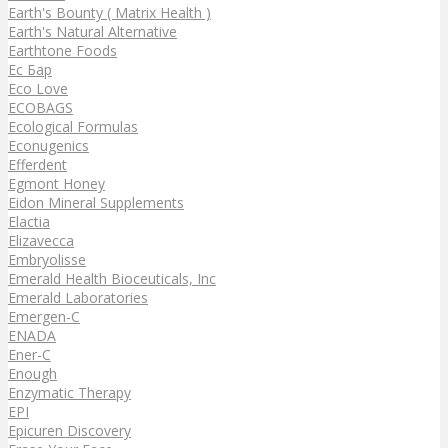
Earth's Bounty ( Matrix Health )
Earth's Natural Alternative
Earthtone Foods
Ec Бар
Eco Love
ECOBAGS
Ecological Formulas
Econugenics
Efferdent
Egmont Honey
Eidon Mineral Supplements
Elactia
Elizavecca
Embryolisse
Emerald Health Bioceuticals, Inc
Emerald Laboratories
Emergen-C
ENADA
Ener-C
Enough
Enzymatic Therapy
EPI
Epicuren Discovery