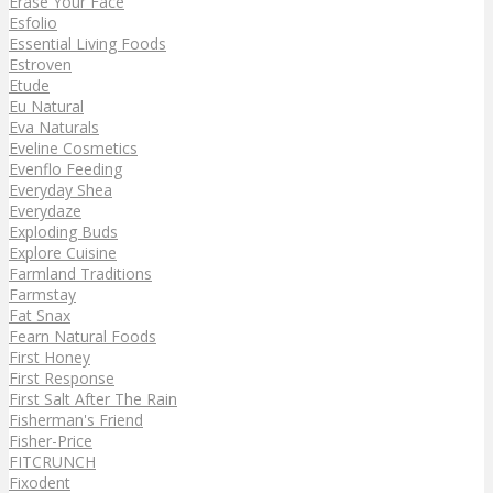
Erase Your Face
Esfolio
Essential Living Foods
Estroven
Etude
Eu Natural
Eva Naturals
Eveline Cosmetics
Evenflo Feeding
Everyday Shea
Everydaze
Exploding Buds
Explore Cuisine
Farmland Traditions
Farmstay
Fat Snax
Fearn Natural Foods
First Honey
First Response
First Salt After The Rain
Fisherman's Friend
Fisher-Price
FITCRUNCH
Fixodent