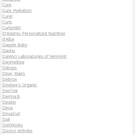
Cure
Cure Hydration
Curel
Curls
Curlsmith
D'Adamo Personalized Nutrition
d'Alba
Dapple Baby
Dashu
DaVinci Laboratories of Vermont
Daymellow
Ddrops
Dear, Klairs
Debrox
Deebee's Organic
DenTek
Derma:B
Desitin
Deva
DevaCurl
Dial
DietWorks
Doctor Arthritis