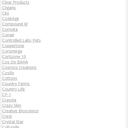
Clear Products
Cliganic
Clio
CodeAge
Compound W
Comvita
Conair
Controlled Labs Pets
Coppertone
Coromega
Cortizone 10
Cos De BAHA
Cosmos Creations
CosRx
Cottons
Country Farms
Country Life
CP-1
Crayola
Crazy Skin
Creative Bioscience
Crest
Crystal Star
Culturelle