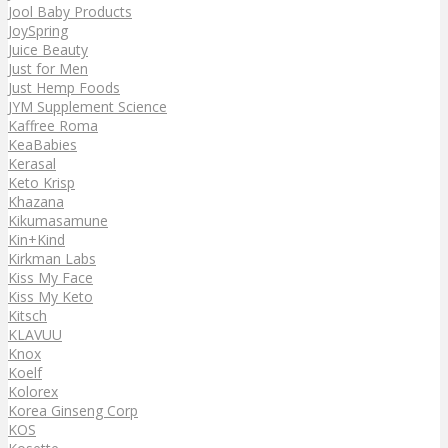
Jool Baby Products
JoySpring
Juice Beauty
Just for Men
Just Hemp Foods
JYM Supplement Science
Kaffree Roma
KeaBabies
Kerasal
Keto Krisp
Khazana
Kikumasamune
Kin+Kind
Kirkman Labs
Kiss My Face
Kiss My Keto
Kitsch
KLAVUU
Knox
Koelf
Kolorex
Korea Ginseng Corp
KOS