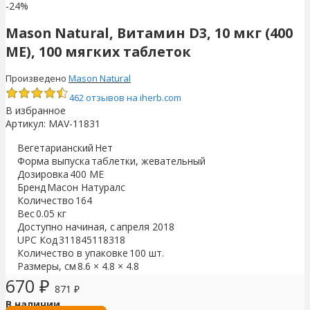
-24%
Mason Natural, Витамин D3, 10 мкг (400
МЕ), 100 мягких таблеток
Произведено
Mason Natural
462 отзывов на iherb.com
В избранное
Артикул:
MAV-11831
Вегетарианский
Нет
Форма выпуска
таблетки, жевательный
Дозировка
400 МЕ
Бренд
Масон Натуралс
Количество
164
Вес
0.05 кг
Доступно начиная, с
апреля 2018
UPC Код
311845118318
Количество в упаковке
100 шт.
Размеры, см
8.6 × 4.8 × 4.8
670
₽
871
₽
В наличии