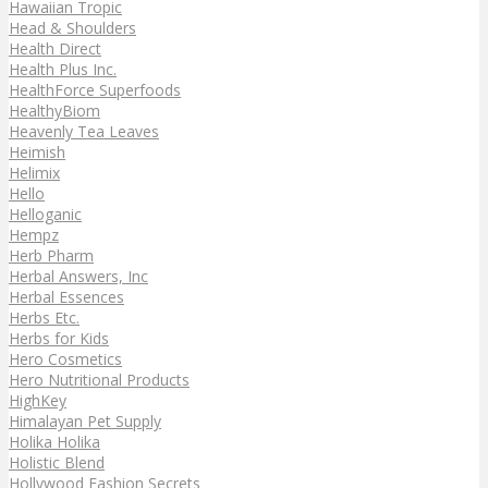
Hawaiian Tropic
Head & Shoulders
Health Direct
Health Plus Inc.
HealthForce Superfoods
HealthyBiom
Heavenly Tea Leaves
Heimish
Helimix
Hello
Helloganic
Hempz
Herb Pharm
Herbal Answers, Inc
Herbal Essences
Herbs Etc.
Herbs for Kids
Hero Cosmetics
Hero Nutritional Products
HighKey
Himalayan Pet Supply
Holika Holika
Holistic Blend
Hollywood Fashion Secrets