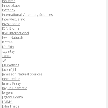
Innisfree
InnovixLabs
Instaflex
International Veterinary Sciences
InterPlexus Inc.
Invisibobble
ION Biome
IP-6 International
Irwin Naturals
Isntree
It's Skin
itzy ritzy
iUNIK
iWi
J R Watkins
Jack n' Jill
Jamieson Natural Sources
Jane Iredale
Jane's Krazy
Jayjun Cosmetic
Jergens
Jigsaw Health
JiMMY!
John Frieda