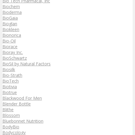
Bio Tech Pharmacal, Inc
Biochem
Bioderma
BioGaia
Bioglan
Biokleen
Bionorica
Bio-Oil
Biorace
Bioray Inc.
BioSchwartz
BioSil by Natural Factors
Biosilk
Bio-Strath
BioTech
Biotivia
Biotrue
Blackwood For Men
Blender Bottle
Blithe
Blossom
Bluebonnet Nutrition
BodyBio
Bodycology