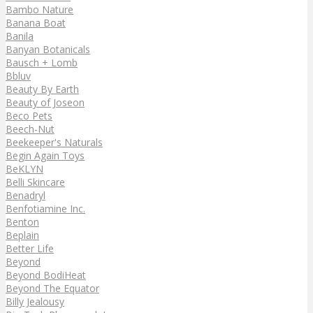
Bambo Nature
Banana Boat
Banila
Banyan Botanicals
Bausch + Lomb
Bbluv
Beauty By Earth
Beauty of Joseon
Beco Pets
Beech-Nut
Beekeeper's Naturals
Begin Again Toys
BeKLYN
Belli Skincare
Benadryl
Benfotiamine Inc.
Benton
Beplain
Better Life
Beyond
Beyond BodiHeat
Beyond The Equator
Billy Jealousy