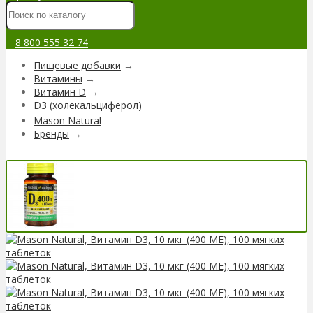
8 800 555 32 74
Пищевые добавки
→
Витамины
→
Витамин D
→
D3 (холекальциферол)
Mason Natural
Бренды
→