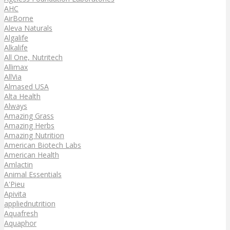
AHC
AirBorne
Aleva Naturals
Algalife
Alkalife
All One, Nutritech
Allimax
AllVia
Almased USA
Alta Health
Always
Amazing Grass
Amazing Herbs
Amazing Nutrition
American Biotech Labs
American Health
Amlactin
Animal Essentials
A'Pieu
Apivita
appliednutrition
Aquafresh
Aquaphor