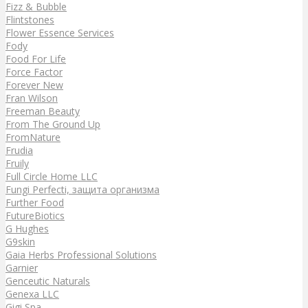
Fizz & Bubble
Flintstones
Flower Essence Services
Fody
Food For Life
Force Factor
Forever New
Fran Wilson
Freeman Beauty
From The Ground Up
FromNature
Frudia
Fruily
Full Circle Home LLC
Fungi Perfecti, защита организма
Further Food
FutureBiotics
G Hughes
G9skin
Gaia Herbs Professional Solutions
Garnier
Genceutic Naturals
Genexa LLC
Gigi Spa