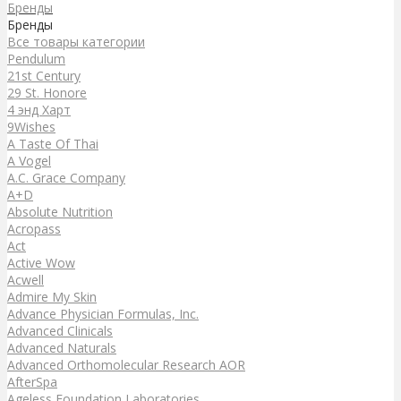
Бренды
Бренды
Все товары категории
Pendulum
21st Century
29 St. Honore
4 энд Харт
9Wishes
A Taste Of Thai
A Vogel
A.C. Grace Company
A+D
Absolute Nutrition
Acropass
Act
Active Wow
Acwell
Admire My Skin
Advance Physician Formulas, Inc.
Advanced Clinicals
Advanced Naturals
Advanced Orthomolecular Research AOR
AfterSpa
Ageless Foundation Laboratories