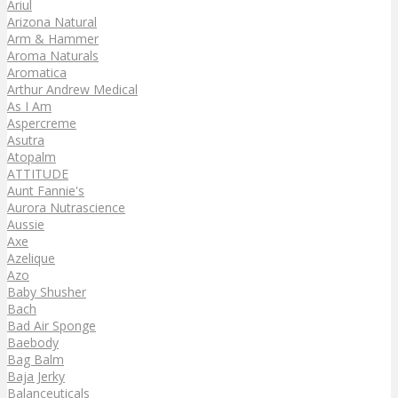
Ariul
Arizona Natural
Arm & Hammer
Aroma Naturals
Aromatica
Arthur Andrew Medical
As I Am
Aspercreme
Asutra
Atopalm
ATTITUDE
Aunt Fannie's
Aurora Nutrascience
Aussie
Axe
Azelique
Azo
Baby Shusher
Bach
Bad Air Sponge
Baebody
Bag Balm
Baja Jerky
Balanceuticals