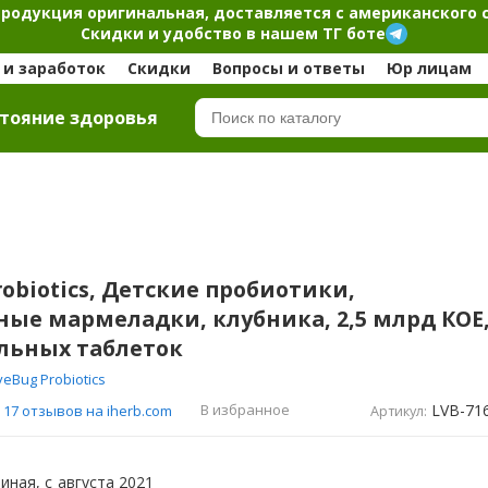
продукция оригинальная, доставляется с американского 
Скидки и удобство в нашем ТГ боте
и заработок
Скидки
Вопросы и ответы
Юр лицам
тояние здоровья
robiotics, Детские пробиотики,
ые мармеладки, клубника, 2,5 млрд КОЕ
льных таблеток
veBug Probiotics
LVB-71
В избранное
17 отзывов на iherb.com
Артикул:
иная, с
августа 2021