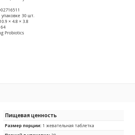
002716511
 упаковке
30 шт.
10.9 × 4.8 × 3.8
164
g Probiotics
Пищевая ценность
Размер порции:
1 жевательная таблетка