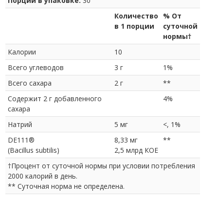
Порций в упаковке:
30
Количество
% От
в 1 порции
суточной
нормы
†
Калории
10
Всего углеводов
3 г
1%
Всего сахара
2 г
**
Содержит 2 г добавленного
4%
сахара
Натрий
5 мг
<, 1%
DE111®
8,33 мг
**
(Bacillus subtilis)
2,5 млрд КОЕ
†
Процент от суточной нормы при условии потребления
2000 калорий в день.
** Суточная норма не определена.