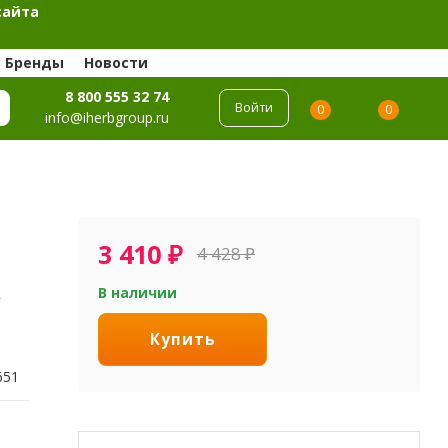
сайта
Бренды
Новости
8 800 555 32 74
Войти
0
0
info@iherbgroup.ru
3 410
₽
4 428
₽
,
В наличии
Купить
651