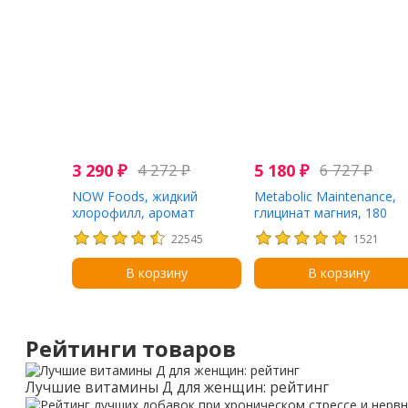
3 290
₽
4 272
₽
5 180
₽
6 727
₽
NOW Foods, жидкий
Metabolic Maintenance,
хлорофилл, аромат
глицинат магния, 180
натуральной мяты, 473 мл
капсул
22545
1521
(16 жидк. унций)
В корзину
В корзину
Рейтинги товаров
Лучшие витамины Д для женщин: рейтинг