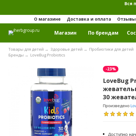
Вся 
О магазине
Доставка и оплата
Отзывы 
Магазин
По брендам
Cос
Товары для детей
→
Здоровье детей
→
Пробиотики для детей
Бренды
→
LoveBug Probiotics
-23%
LoveBug P
жевательн
30 жевате
Произведено
Lo
Доступно нач