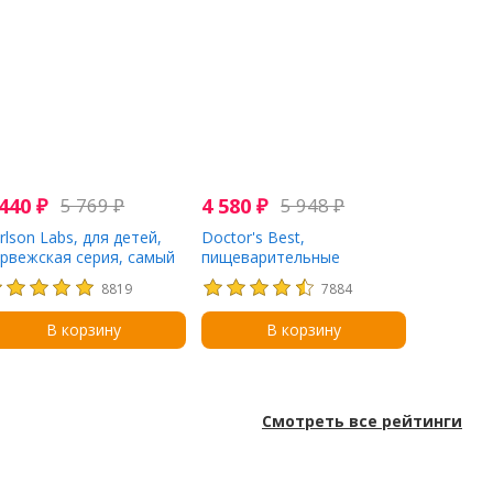
 440
₽
5 769
₽
4 580
₽
5 948
₽
rlson Labs, для детей,
Doctor's Best,
рвежская серия, самый
пищеварительные
чший рыбий жир,
ферменты, 90
8819
7884
туральный
вегетарианских капсул
ельсиновый вкус, 800
В корзину
В корзину
, 200 мл (6,7 жидк.
ции)
Смотреть все рейтинги