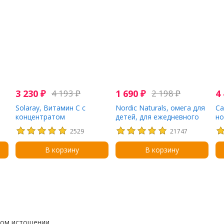
3 230
₽
4 193
₽
1 690
₽
2 198
₽
4
Solaray, Витамин C с
Nordic Naturals, омега для
Ca
концентратом
детей, для ежедневного
но
биофлавоноидов, 500 мг,
употребления, со вкусом
лу
2529
21747
250 капсул с оболочкой из
натуральных фруктов, 500
на
ингредиентов
мг, 30 капсул
ап
В корзину
В корзину
растительного
мг
происхождения
ун