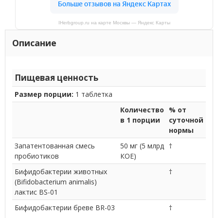
IHerbgroup.ru на карте Москвы — Яндекс Карты
Описание
Пищевая ценность
Размер порции:
1 таблетка
Количество
% от
в 1 порции
суточной
нормы
Запатентованная смесь
50 мг (5 млрд
†
пробиотиков
КОЕ)
Бифидобактерии животных
†
(Bifidobacterium animalis)
лактис BS-01
Бифидобактерии бреве BR-03
†