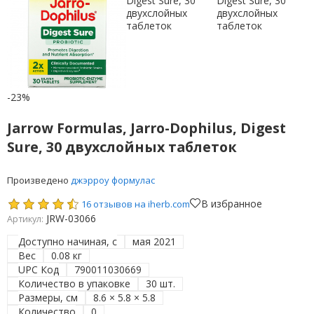
-23%
Jarrow Formulas, Jarro-Dophilus, Digest
Sure, 30 двухслойных таблеток
Произведено
джэрроу формулас
В избранное
16 отзывов на iherb.com
JRW-03066
Артикул:
Доступно начиная, с
мая 2021
Вес
0.08 кг
UPC Код
790011030669
Количество в упаковке
30 шт.
Размеры, см
8.6 × 5.8 × 5.8
Количество
0