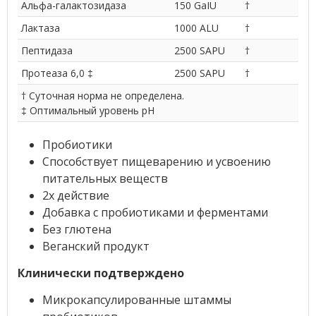
Альфа-галактозидаза
150 GaIU
†
Лактаза
1000 ALU
†
Пептидаза
2500 SAPU
†
Протеаза 6,0 ‡
2500 SAPU
†
† Суточная норма не определена.
‡ Оптимальный уровень pH
Пробиотики
Способствует пищеварению и усвоению
питательных веществ
2x действие
Добавка с пробиотиками и ферментами
Без глютена
Веганский продукт
Клинически подтверждено
Микрокапсулированные штаммы