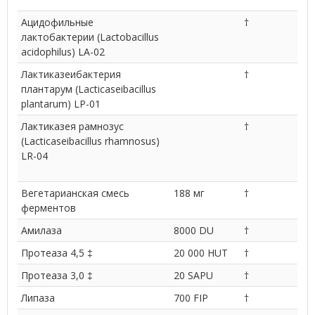
Ацидофильные
†
лактобактерии (Lactobacillus
acidophilus) LA-02
Лактиказеибактерия
†
плантарум (Lacticaseibacillus
plantarum) LP-01
Лактиказея рамнозус
†
(Lacticaseibacillus rhamnosus)
LR-04
Вегетарианская смесь
188 мг
†
ферментов
Амилаза
8000 DU
†
Протеаза 4,5 ‡
20 000 HUT
†
Протеаза 3,0 ‡
20 SAPU
†
Липаза
700 FIP
†