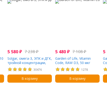
5 580
₽
7 238
₽
5 480
₽
7 108
₽
5
10
Solgar, омега-3, ЭПК и ДГК,
Garden of Life, Vitamin
Ga
тройной концентрации,
Code, RAW D3, 50 мкг
Co
950 мг, 100 капсул
(2000 МЕ), 120
мг
30476
1278
вегетарианских капсул
В корзину
В корзину