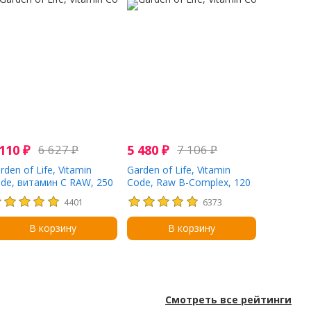
 110
₽
6 627
₽
5 480
₽
7 106
₽
rden of Life, Vitamin
Garden of Life, Vitamin
de, витамин C RAW, 250
Code, Raw B-Complex, 120
, 120 веганских капсул
веганских капсул
4401
6373
В корзину
В корзину
Смотреть все рейтинги