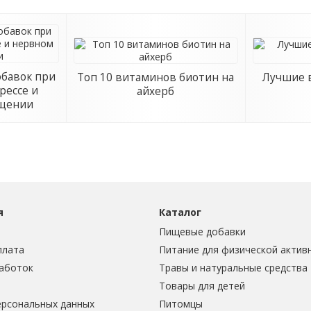
обавок при
Топ 10 витаминов биотин на
Лучшие в
рессе и
айхерб
ощении
я
Каталог
Пищевые добавки
плата
Питание для физической актив
аботок
Травы и натуральные средства
Товары для детей
ерсональных данных
Питомцы