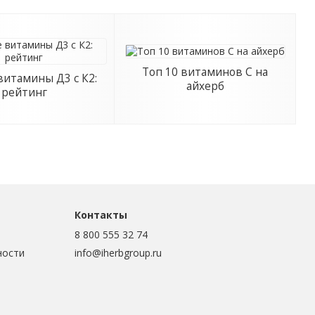
Топ 10 витаминов С на
итамины Д3 с К2:
айхерб
рейтинг
Контакты
8 800 555 32 74
ности
info@iherbgroup.ru