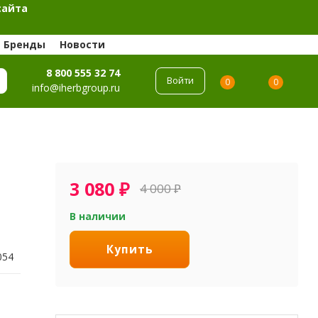
сайта
Бренды
Новости
8 800 555 32 74
Войти
0
0
info@iherbgroup.ru
3 080
₽
4 000
₽
В наличии
Купить
054