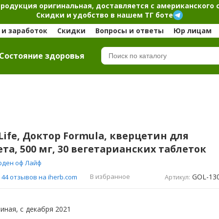
продукция оригинальная, доставляется с американского 
Скидки и удобство в нашем ТГ боте
и заработок
Скидки
Вопросы и ответы
Юр лицам
Cостояние здоровья
 Life, Доктор Formula, кверцетин для
а, 500 мг, 30 вегетарианских таблеток
рден оф Лайф
GOL-13
В избранное
44 отзывов на iherb.com
Артикул:
иная, с
декабря 2021