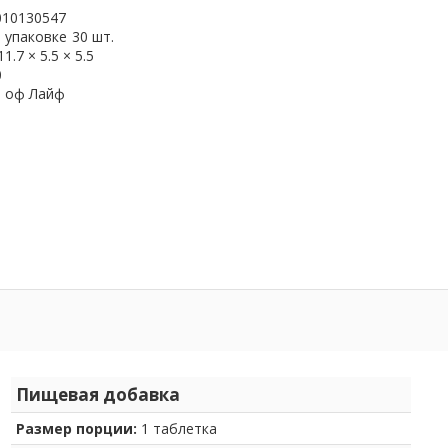
010130547
 упаковке
30 шт.
11.7 × 5.5 × 5.5
0
н оф Лайф
Пищевая добавка
Размер порции:
1 таблетка