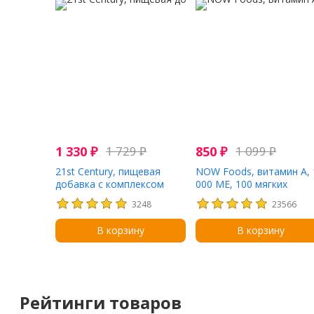
1 330
₽
1 729
₽
850
₽
1 099
₽
21st Century, пищевая
NOW Foods, витамин A, 
добавка с комплексом
000 МЕ, 100 мягких
витаминов и минералов
таблеток
3248
23566
для мужчин старше 50 лет,
100 таблеток
В корзину
В корзину
Рейтинги товаров