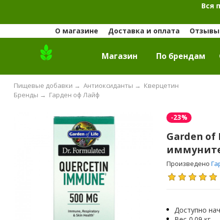
Вся 
О магазине
Доставка и оплата
Отзывы 
Магазин
По брендам
Пищевые добавки
→
Антиоксиданты
→
Кверцетин
Бренды
→
Гарден оф Лайф
-23%
Garden of
иммунитет
Произведено
Га
Доступно нач
Вес
0.09 кг