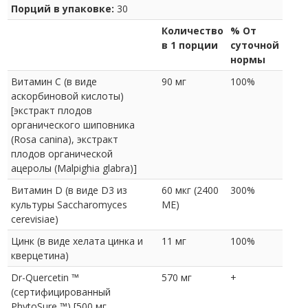
Порций в упаковке:
30
Количество
% От
в 1 порции
суточной
нормы
Витамин С (в виде
90 мг
100%
аскорбиновой кислоты)
[экстракт плодов
органического шиповника
(Rosa canina), экстракт
плодов органической
ацеролы (Malpighia glabra)]
Витамин D (в виде D3 из
60 мкг (2400
300%
культуры Saccharomyces
МЕ)
cerevisiae)
Цинк (в виде хелата цинка и
11 мг
100%
кверцетина)
Dr-Quercetin ™
570 мг
+
(сертифицированный
PhytoSure ™) [500 мг