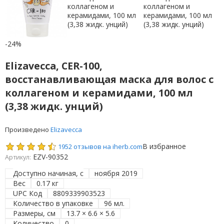
-24%
Elizavecca, CER-100,
восстанавливающая маска для волос с
коллагеном и керамидами, 100 мл
(3,38 жидк. унций)
Произведено
Elizavecca
В избранное
1952 отзывов на iherb.com
EZV-90352
Артикул:
Доступно начиная, с
ноября 2019
Вес
0.17 кг
UPC Код
8809339903523
Количество в упаковке
96 мл.
Размеры, см
13.7 × 6.6 × 5.6
Количество
0