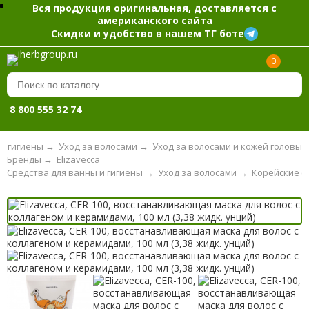
Вся продукция оригинальная, доставляется с
американского сайта
Скидки и удобство в нашем ТГ боте
0
8 800 555 32 74
и гигиены
→
Уход за волосами
→
Уход за волосами и кожей головы
Бренды
→
Elizavecca
Средства для ванны и гигиены
→
Уход за волосами
→
Корейские с